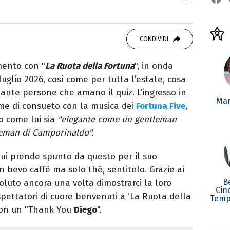
 Media, amo il giornalismo, il calcio, la TV e la
 le ultime tendenze.
CONDIVIDI
ento con "
La Ruota della Fortuna
", in onda
uglio 2026, così come per tutta l’estate, cosa
tante persone che amano il quiz. L’ingresso in
Mar
ome di consueto con la musica dei
Fortuna Five
,
o come lui sia
"elegante come un gentleman
leman di Camporinaldo".
 lui prende spunto da questo per il suo
on bevo caffè ma solo thé, sentitelo. Grazie ai
B
oluto ancora una volta dimostrarci la loro
Cin
espettatori di cuore benvenuti a ‘La Ruota della
Temp
 con un "Thank You
Diego
".