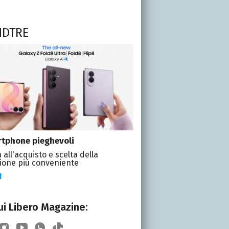
NDTRE
tphone pieghevoli
 all'acquisto e scelta della
ione più conveniente
I
i Libero Magazine: