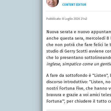
CONTENT EDITOR
Laureata in Linguaggi dei
moda, dove cerco sempre
Pubblicato:
8 Luglio 2026 21:43
Nuova serata e nuovo appuntam
anche questa sera, mercoledì 8 l
che non potrà che fare felici le 
studio di Gerry Scotti avviene c
che lo presentano sottolineand
inglese, simpatico come un gent
A fare da sottofondo è "Listen",
discorso introduttivo: "Listen, n
nostri Fortuna Five, che hanno v
bravura e grazie a voi amici tel
Fortuna'", per chiudere il tutto