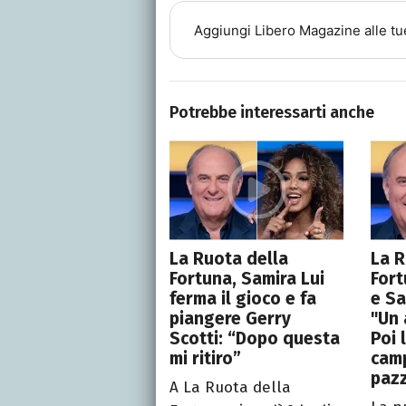
Aggiungi
Libero Magazine
alle tu
Potrebbe interessarti anche
La Ruota della
La R
Fortuna, Samira Lui
Fort
ferma il gioco e fa
e Sa
piangere Gerry
"Un 
Scotti: “Dopo questa
Poi 
mi ritiro”
camp
paz
A La Ruota della