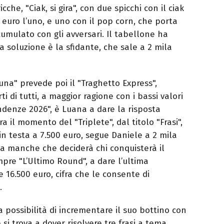
he, "Ciak, si gira", con due spicchi con il ciak
a euro l’uno, e uno con il pop corn, che porta
cumulato con gli avversari. Il tabellone ha
a soluzione è la sfidante, che sale a 2 mila
una" prevede poi il "Traghetto Express",
 di tutti, a maggior ragione con i bassi valori
endenze 2026", è Luana a dare la risposta
a il momento del "Triplete", dal titolo "Frasi",
in testa a 7.500 euro, segue Daniele a 2 mila
 La manche che deciderà chi conquisterà il
pre "L’Ultimo Round", a dare l’ultima
 16.500 euro, cifra che le consente di
.
possibilità di incrementare il suo bottino con
 si trova a dover risolvere tre frasi a tema