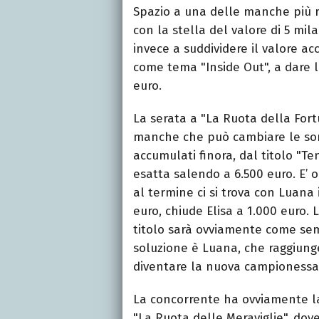
Spazio a una delle manche più ricc
con la stella del valore di 5 mil
invece a suddividere il valore ac
come tema "Inside Out", a dare l
euro.
La serata a "La Ruota della Fort
manche che può cambiare le sorti
accumulati finora, dal titolo "T
esatta salendo a 6.500 euro. E’ or
al termine ci si trova con Luana 
euro, chiude Elisa a 1.000 euro.
titolo sarà ovviamente come sem
soluzione è Luana, che raggiunge
diventare la nuova campionessa
La concorrente ha ovviamente la 
"La Ruota delle Meraviglie", dove