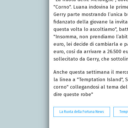
"Corno". Luana indovina le prime
Gerry parte mostrando l’unica bu
fidanzato della giovane la invita
questa volta lo ascoltiamo", battu
"Insomma, non prendiamo l’abitud
euro, lei decide di cambiarla e 
euro, così da arrivare a 26.500 eu
sollecitato da Gerry, che sottolin
Anche questa settimana il mercol
la linea a "Temptation Island", 
corno" collegandosi al tema dell
dire queste robe"
La Ruota della Fortuna News
Tempt