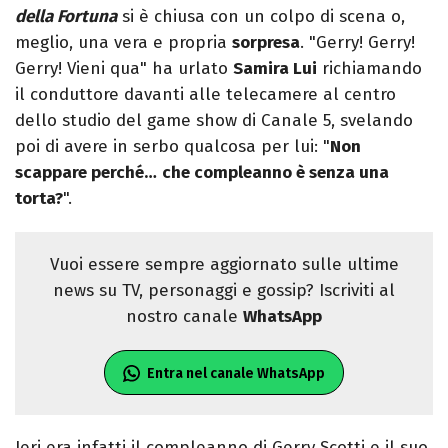
della Fortuna
si è chiusa con un colpo di scena o,
meglio, una vera e propria
sorpresa
. "Gerry! Gerry!
Gerry! Vieni qua" ha urlato
Samira Lui
richiamando
il conduttore davanti alle telecamere al centro
dello studio del game show di Canale 5, svelando
poi di avere in serbo qualcosa per lui: "
Non
scappare perché…
che compleanno è senza una
torta?
".
Vuoi essere sempre aggiornato sulle ultime
news su TV, personaggi e gossip? Iscriviti al
nostro canale
WhatsApp
Entra nel canale WhatsApp
Ieri era infatti il compleanno di Gerry Scotti e il suo