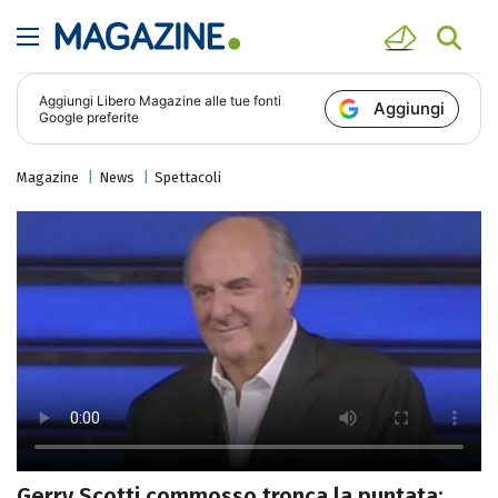
Aggiungi
Libero Magazine
alle tue fonti
Aggiungi
Google preferite
Magazine
News
Spettacoli
Gerry Scotti commosso tronca la puntata: