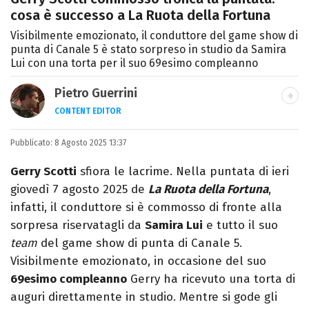
cosa è successo a La Ruota della Fortuna
Visibilmente emozionato, il conduttore del game show di
punta di Canale 5 è stato sorpreso in studio da Samira
Lui con una torta per il suo 69esimo compleanno
Pietro Guerrini
CONTENT EDITOR
Laurea in Lettere, smania di viaggi e
Pubblicato:
8 Agosto 2025 13:37
passione per i cartoni (della pizza e della
Pixar).
Gerry Scotti
sfiora le lacrime. Nella puntata di ieri
giovedì 7 agosto 2025 de
La Ruota della Fortuna
,
infatti, il conduttore si è commosso di fronte alla
sorpresa riservatagli da
Samira Lui
e tutto il suo
team
del game show di punta di Canale 5.
Visibilmente emozionato, in occasione del suo
69esimo compleanno
Gerry ha ricevuto una torta di
auguri direttamente in studio. Mentre si gode gli