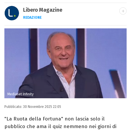
Libero Magazine
REDAZIONE
E-MAIL
INSTAGRAM
FACEBOOK
Libero Magazine è il canale del portale
Libero.it dedicato al mondo della
televisione, dello spettacolo e del gossip.
Mediaset Infinity
Pubblicato:
30 Novembre 2025 22:05
"La Ruota della Fortuna" non lascia solo il
pubblico che ama il quiz nemmeno nei giorni di