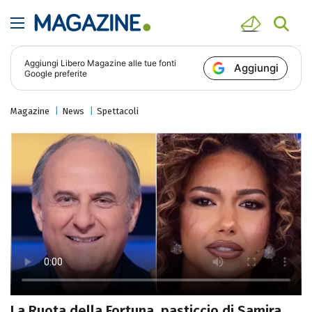
Aggiungi
Libero Magazine
alle tue fonti
Aggiungi
Google preferite
Magazine
News
Spettacoli
La Ruota della Fortuna, pasticcio di Samira