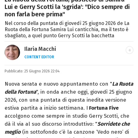
Lui e Gerry Scotti la 'sgrida': "Dico sempre di
non farla bere prima"
Nel corso della puntata di giovedì 25 giugno 2026 de La
Ruota della Fortuna Samira Lui canticchia, ma il testo è
sbagliato, a quel punto Gerry Scotti la bacchetta
Ilaria Macchi
CONTENT EDITOR
Laureata in Linguaggi dei Media, amo il
Pubblicato:
25 Giugno 2026 22:04
giornalismo, il calcio, la TV e la moda, dove
cerco sempre le ultime tendenze.
Nuova serata e nuovo appuntamento con "
La Ruota
della Fortuna
", in onda anche oggi, giovedì 25 giugno
2026, con una puntata di questa inedita versione
estiva partita a inizio settimana. I
Fortuna Five
accolgono come sempre in studio Gerry Scotti, che
dà il via al suo discorso introduttivo: "
Sorridete che
meglio
(in sottofondo c’è la canzone ‘Vedo nero’ di