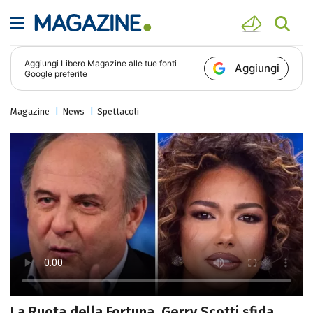
Aggiungi
Libero Magazine
alle tue fonti
Aggiungi
Google preferite
Magazine
News
Spettacoli
La Ruota della Fortuna, Gerry Scotti sfida