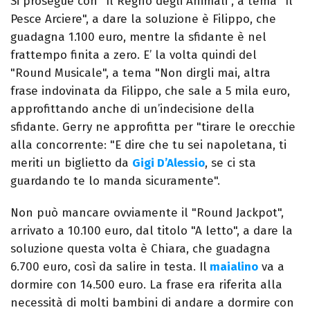
Si prosegue con "Il Regno degli Animali", a tema "Il
Pesce Arciere", a dare la soluzione è Filippo, che
guadagna 1.100 euro, mentre la sfidante è nel
frattempo finita a zero. E’ la volta quindi del
"Round Musicale", a tema "Non dirgli mai, altra
frase indovinata da Filippo, che sale a 5 mila euro,
approfittando anche di un’indecisione della
sfidante. Gerry ne approfitta per "tirare le orecchie
alla concorrente: "E dire che tu sei napoletana, ti
meriti un biglietto da
Gigi D’Alessio
, se ci sta
guardando te lo manda sicuramente".
Non può mancare ovviamente il "Round Jackpot",
arrivato a 10.100 euro, dal titolo "A letto", a dare la
soluzione questa volta è Chiara, che guadagna
6.700 euro, così da salire in testa. Il
maialino
va a
dormire con 14.500 euro. La frase era riferita alla
necessità di molti bambini di andare a dormire con