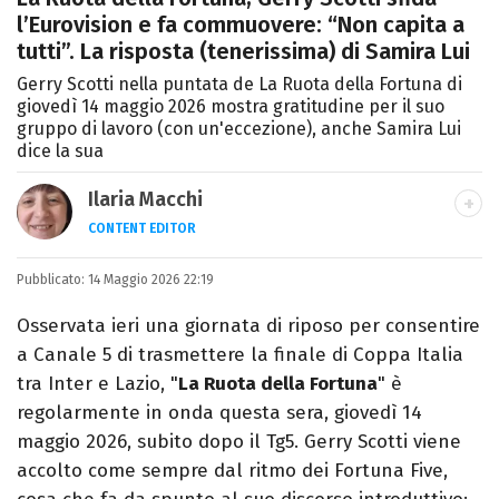
l’Eurovision e fa commuovere: “Non capita a
tutti”. La risposta (tenerissima) di Samira Lui
Gerry Scotti nella puntata de La Ruota della Fortuna di
giovedì 14 maggio 2026 mostra gratitudine per il suo
gruppo di lavoro (con un'eccezione), anche Samira Lui
dice la sua
Ilaria Macchi
CONTENT EDITOR
Laureata in Linguaggi dei Media, amo il
Pubblicato:
14 Maggio 2026 22:19
giornalismo, il calcio, la TV e la moda, dove
cerco sempre le ultime tendenze.
Osservata ieri una giornata di riposo per consentire
a Canale 5 di trasmettere la finale di Coppa Italia
tra Inter e Lazio, "
La Ruota della Fortuna
" è
regolarmente in onda questa sera, giovedì 14
maggio 2026, subito dopo il Tg5. Gerry Scotti viene
accolto come sempre dal ritmo dei Fortuna Five,