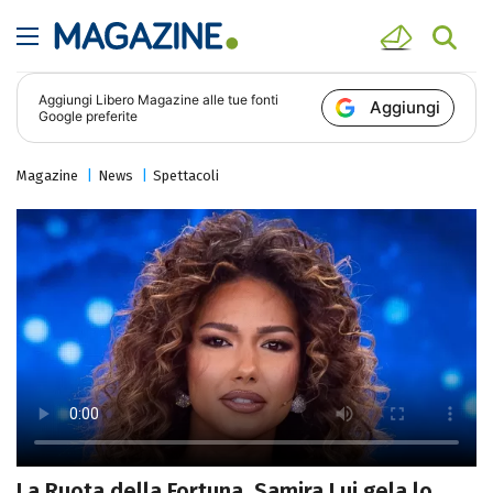
Aggiungi
Libero Magazine
alle tue fonti
Aggiungi
Google preferite
Magazine
News
Spettacoli
La Ruota della Fortuna, Samira Lui gela lo