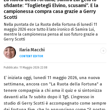
sfidante: “Toglietegli Elvino, scusami”. E la
campionessa compra casa grazie a Gerry
Scotti
Nella puntata de La Ruota della Fortuna di lunedì 11
maggio 2026 esce tutto il lato ironico di Samira Lui,
mentre la campionessa pensa al suo futuro grazie a
Gerry Scotti
Ilaria Macchi
CONTENT EDITOR
Laureata in Linguaggi dei Media, amo il
Pubblicato:
11 Maggio 2026 22:08
giornalismo, il calcio, la TV e la moda, dove
cerco sempre le ultime tendenze.
E’ iniziata oggi, lunedì 11 maggio 2026, una nuova
settimana, ancora con "La Ruota della Fortuna" a
tenere compagnia a chi ama il quiz e si sintonizza
davanti alla Tv subito dopo il Tg5. L’ingresso in
studio di Gerry Scotti è accompagnato come sempre
dai Fortuna Five, che lo annunciano come "il nostro