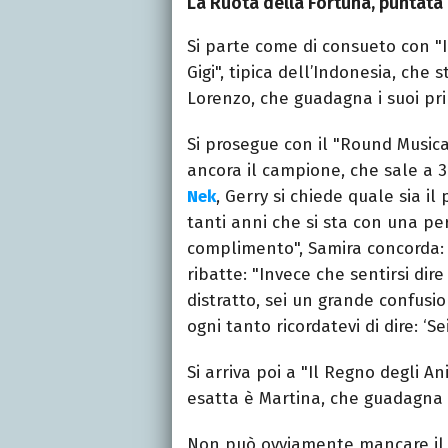
La Ruota della Fortuna, puntata
Si parte come di consueto con "I
Gigi", tipica dell’Indonesia, che 
Lorenzo, che guadagna i suoi pri
Si prosegue con il "Round Musica
ancora il campione, che sale a 3
Nek
, Gerry si chiede quale sia i
tanti anni che si sta con una pe
complimento", Samira concorda: "
ribatte: "Invece che sentirsi dir
distratto, sei un grande confusion
ogni tanto ricordatevi di dire: ‘S
Si arriva poi a "Il Regno degli An
esatta è Martina, che guadagna i
Non può ovviamente mancare il "