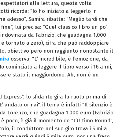
elespettatori alla lettura, questa volta
tti ricorda: "Io ho iniziato a leggerlo in
ne adesso", Samira ribatte: "Meglio tardi che
fine", lui precisa: "Quel classico libro un po’
 indovinata da Fabrizio, che guadagna 1,000
è tornato a zero), cifra che può raddoppiare
to, obiettivo però non raggiunto nonostante il
mira
osserva: "E’ incredibile, è l’emozione, da
Ho cominciato a leggere il libro verso i 16 anni,
ssere stato il maggiordomo. Ah, non è un
Express", lo sfidante gira la ruota prima di
E’ andato ormai", il tema è infatti "Il silenzio è
a da Lorenzo, che guadagna 1.000 euro (Fabrizio
o è poco, è già il momento de "L’Ultimo Round",
tolo, il conduttore nel suo giro trova i 5 mila
i lettera varrà quindi 5 mila euro, per una frase