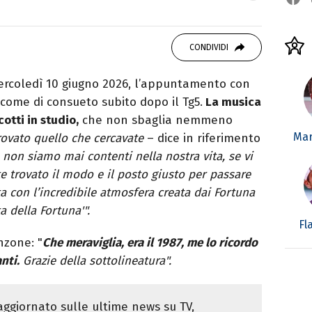
 Media, amo il giornalismo, il calcio, la TV e la
 le ultime tendenze.
CONDIVIDI
ercoledì 10 giugno 2026, l’appuntamento con
 come di consueto subito dopo il Tg5.
La musica
otti in studio,
che non sbaglia nemmeno
Mar
trovato quello che cercavate
– dice in riferimento
, non siamo mai contenti nella nostra vita, se vi
te trovato il modo e il posto giusto per passare
a con l’incredibile atmosfera creata dai Fortuna
a della Fortuna'".
Fl
nzone: "
Che meraviglia, era il 1987, me lo ricordo
nti.
Grazie della sottolineatura".
ggiornato sulle ultime news su TV,