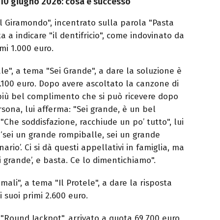
 10 giugno 2026: cosa è successo
l Giramondo", incentrato sulla parola "Pasta
sta a indicare "il dentifricio", come indovinato da
mi 1.000 euro.
le", a tema "Sei Grande", a dare la soluzione è
.100 euro. Dopo avere ascoltato la canzone di
l più bel complimento che si può ricevere dopo
rsona, lui afferma: "Sei grande, è un bel
Che soddisfazione, racchiude un po’ tutto", lui
e ‘sei un grande rompiballe, sei un grande
ario’. Ci si dà questi appellativi in famiglia, ma
ei grande’, e basta. Ce lo dimentichiamo".
imali", a tema "Il Protele", a dare la risposta
 suoi primi 2.600 euro.
Round Jackpot", arrivato a quota 69.700 euro,