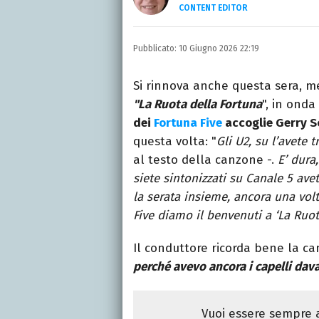
CONTENT EDITOR
Laureata in Linguaggi dei
moda, dove cerco sempre
Pubblicato:
10 Giugno 2026 22:19
Si rinnova anche questa sera, m
"La Ruota della Fortuna
", in onda
dei
Fortuna Five
accoglie Gerry Sc
questa volta: "
Gli U2, su l’avete 
al testo della canzone -.
E’ dura
siete sintonizzati su Canale 5 ave
la serata insieme, ancora una volt
Five diamo il benvenuti a ‘La Ruot
Il conduttore ricorda bene la ca
perché avevo ancora i capelli dava
Vuoi essere sempre a