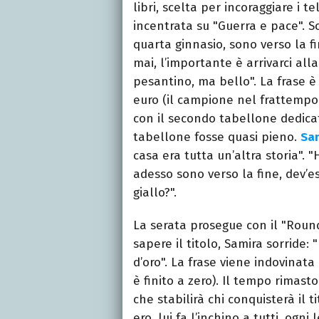
libri, scelta per incoraggiare i t
incentrata su "Guerra e pace". Sco
quarta ginnasio, sono verso la fi
mai, l’importante è arrivarci alla 
pesantino, ma bello". La frase è
euro (il campione nel frattempo 
con il secondo tabellone dedica
tabellone fosse quasi pieno.
Sa
casa era tutta un’altra storia". "
adesso sono verso la fine, dev’e
giallo?".
La serata prosegue con il "Round 
sapere il titolo, Samira sorride: "
d’oro". La frase viene indovinat
è finito a zero). Il tempo rimast
che stabilirà chi conquisterà il ti
ero, lui fa l’inchino a tutti, ogn