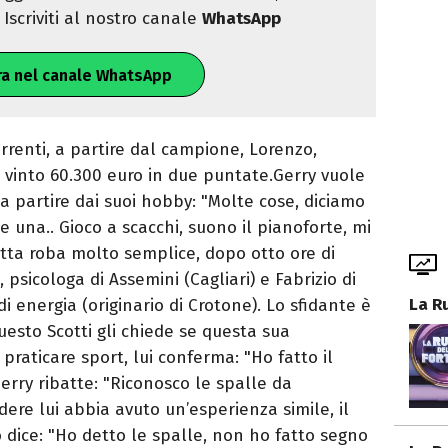
Iscriviti al nostro canale
WhatsApp
ra nel canale WhatsApp
renti, a partire dal campione, Lorenzo,
a vinto 60.300 euro in due puntate.Gerry vuole
 a partire dai suoi hobby: "Molte cose, diciamo
 una.. Gioco a scacchi, suono il pianoforte, mi
Tutta roba molto semplice, dopo otto ore di
 psicologa di Assemini (Cagliari) e Fabrizio di
La R
 energia (originario di Crotone). Lo sfidante è
uesto Scotti gli chiede se questa sua
 praticare sport, lui conferma: "Ho fatto il
Gerry ribatte: "Riconosco le spalle da
dere lui abbia avuto un’esperienza simile, il
 dice: "Ho detto le spalle, non ho fatto segno