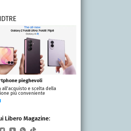
NDTRE
tphone pieghevoli
 all'acquisto e scelta della
ione più conveniente
I
i Libero Magazine: