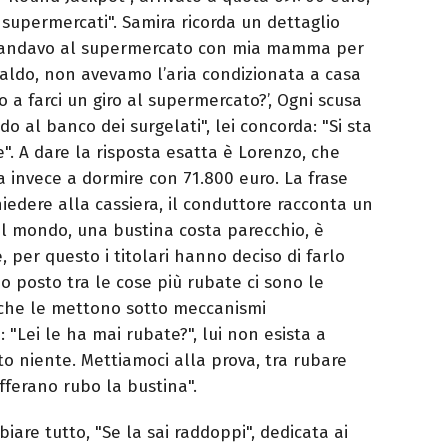
 supermercati". Samira ricorda un dettaglio
 io andavo al supermercato con mia mamma per
 caldo, non avevamo l’aria condizionata a casa
a farci un giro al supermercato?’, Ogni scusa
ado al banco dei surgelati", lei concorda: "Si sta
". A dare la risposta esatta è Lorenzo, che
va invece a dormire con 71.800 euro. La frase
hiedere alla cassiera, il conduttore racconta un
 al mondo, una bustina costa parecchio, è
 per questo i titolari hanno deciso di farlo
o posto tra le cose più rubate ci sono le
 che le mettono sotto meccanismi
e: "Lei le ha mai rubate?", lui non esista a
o niente. Mettiamoci alla prova, tra rubare
fferano rubo la bustina".
re tutto, "Se la sai raddoppi", dedicata ai