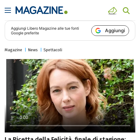
Aggiungi
Libero Magazine
alle tue fonti
Aggiungi
Google preferite
Magazine
News
Spettacoli
La Ricetta della Felicità, finale di stagione: