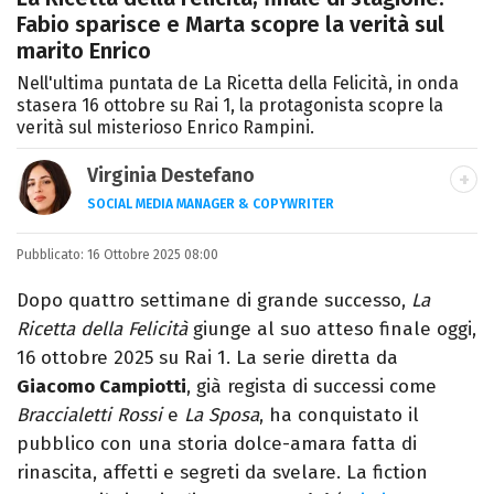
Fabio sparisce e Marta scopre la verità sul
marito Enrico
Nell'ultima puntata de La Ricetta della Felicità, in onda
stasera 16 ottobre su Rai 1, la protagonista scopre la
verità sul misterioso Enrico Rampini.
Virginia Destefano
SOCIAL MEDIA MANAGER & COPYWRITER
Una passione smisurata per le serie TV.
Pubblicato:
16 Ottobre 2025 08:00
Laurea in Cinema, Televisione e New Media,
videomaking e scrittura sono il mio
Dopo quattro settimane di grande successo,
La
passatempo preferito.
Ricetta della Felicità
giunge al suo atteso finale oggi,
16 ottobre 2025 su Rai 1. La serie diretta da
Giacomo Campiotti
, già regista di successi come
Braccialetti Rossi
e
La Sposa
, ha conquistato il
pubblico con una storia dolce-amara fatta di
rinascita, affetti e segreti da svelare. La fiction