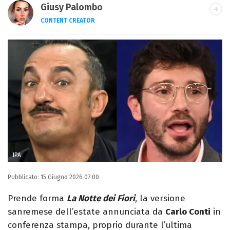
Giusy Palombo
CONTENT CREATOR
LINKEDIN
INSTAGRAM
ALTRI SITI
Giornalista e content creator. Racconto
cultura pop e spettacolo tra articoli e
video, con uno stile diretto e autoriale.
IPA
Pubblicato:
15 Giugno 2026 07:00
Prende forma
La Notte dei Fiori
, la versione
sanremese dell’estate annunciata da
Carlo Conti
in
conferenza stampa, proprio durante l’ultima