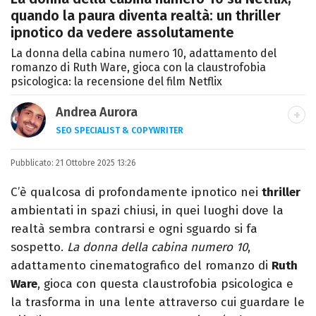
quando la paura diventa realtà: un thriller
ipnotico da vedere assolutamente
La donna della cabina numero 10, adattamento del
romanzo di Ruth Ware, gioca con la claustrofobia
psicologica: la recensione del film Netflix
Andrea Aurora
SEO SPECIALIST & COPYWRITER
LINKEDIN
INSTAGRAM
Pubblicato:
SEO Specialist appassionato di cinema,
21 Ottobre 2025 13:26
tecnologia, collezionismo e cultura Pop.
C’è qualcosa di profondamente ipnotico nei
thriller
Amo unire analisi e creatività per
ambientati in spazi chiusi, in quei luoghi dove la
raccontare storie digitali uniche.
realtà sembra contrarsi e ogni sguardo si fa
sospetto.
La donna della cabina numero 10
,
adattamento cinematografico del romanzo di
Ruth
Ware
, gioca con questa claustrofobia psicologica e
la trasforma in una lente attraverso cui guardare le