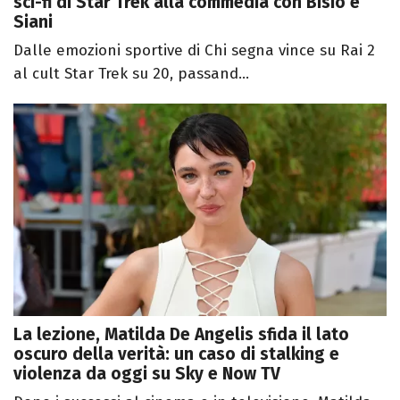
sci-fi di Star Trek alla commedia con Bisio e
Siani
Dalle emozioni sportive di Chi segna vince su Rai 2
al cult Star Trek su 20, passand...
La lezione, Matilda De Angelis sfida il lato
oscuro della verità: un caso di stalking e
violenza da oggi su Sky e Now TV