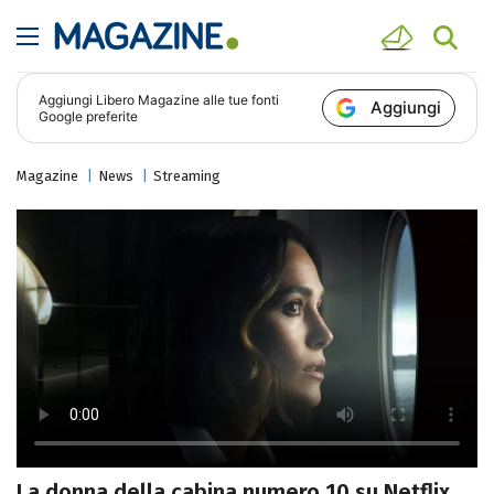
Aggiungi
Libero Magazine
alle tue fonti
Aggiungi
Google preferite
Magazine
News
Streaming
La donna della cabina numero 10 su Netflix,