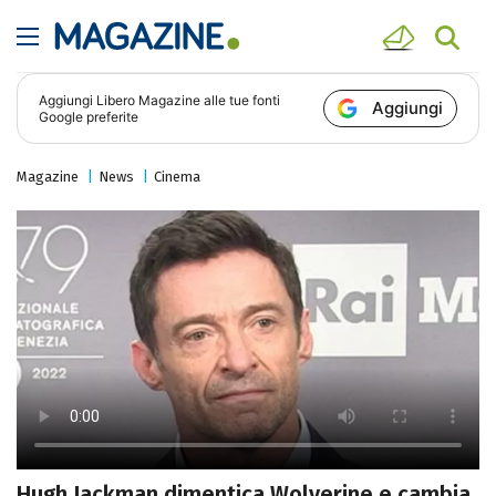
Aggiungi
Libero Magazine
alle tue fonti
Aggiungi
Google preferite
Magazine
News
Cinema
Hugh Jackman dimentica Wolverine e cambia