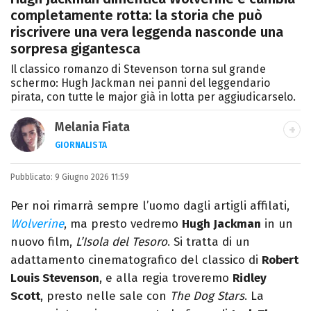
completamente rotta: la storia che può
riscrivere una vera leggenda nasconde una
sorpresa gigantesca
Il classico romanzo di Stevenson torna sul grande
schermo: Hugh Jackman nei panni del leggendario
pirata, con tutte le major già in lotta per aggiudicarselo.
Melania Fiata
GIORNALISTA
Laureata in Lettere, divoratrice di libri e
Pubblicato:
9 Giugno 2026 11:59
serie. Scrivo di spettacoli, film e TV.
Per noi rimarrà sempre l’uomo dagli artigli affilati,
Wolverine
, ma presto vedremo
Hugh Jackman
in un
nuovo film,
L’Isola del Tesoro
. Si tratta di un
adattamento cinematografico del classico di
Robert
Louis Stevenson
, e alla regia troveremo
Ridley
Scott
, presto nelle sale con
The Dog Stars
. La