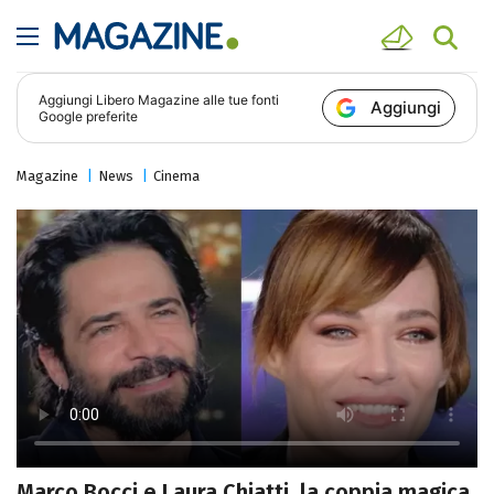
Aggiungi
Libero Magazine
alle tue fonti
Aggiungi
Google preferite
Magazine
News
Cinema
Marco Bocci e Laura Chiatti, la coppia magica