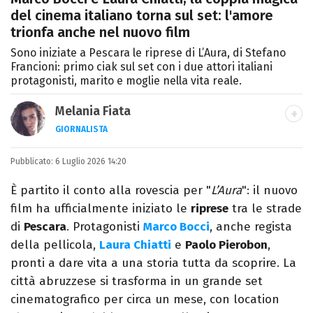
del cinema italiano torna sul set: l'amore
trionfa anche nel nuovo film
Sono iniziate a Pescara le riprese di L’Aura, di Stefano
Francioni: primo ciak sul set con i due attori italiani
protagonisti, marito e moglie nella vita reale.
Melania Fiata
GIORNALISTA
Laureata in Lettere, divoratrice di libri e
Pubblicato:
6 Luglio 2026 14:20
serie. Scrivo di spettacoli, film e TV.
È partito il conto alla rovescia per "
L’Aura
": il nuovo
film ha ufficialmente iniziato le
riprese
tra le strade
di
Pescara
. Protagonisti
Marco Bocci
, anche regista
della pellicola,
Laura Chiatti
e
Paolo Pierobon
,
pronti a dare vita a una storia tutta da scoprire. La
città abruzzese si trasforma in un grande set
cinematografico per circa un mese, con location