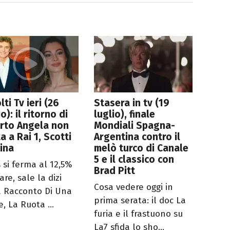
lti Tv ieri (26
Stasera in tv (19
io): il ritorno di
luglio), finale
rto Angela non
Mondiali Spagna-
a a Rai 1, Scotti
Argentina contro il
ina
melò turco di Canale
5 e il classico con
 si ferma al 12,5%
Brad Pitt
are, sale la dizi
Cosa vedere oggi in
a Racconto Di Una
prima serata: il doc La
, La Ruota ...
furia e il frastuono su
La7 sfida lo sho...