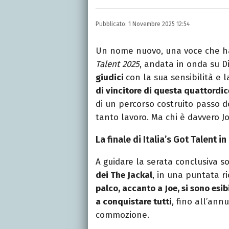
LINKEDIN
Si avvicina all'editoria 
Pubblicato:
1 Novembre 2025 12:54
specializza poi in Comun
presso La Sapienza, col
Un nome nuovo, una voce che ha 
Talent 2025
, andata in onda su D
giudici
con la sua sensibilità e 
di vincitore di questa quattordi
di un percorso costruito passo 
tanto lavoro. Ma chi è davvero J
La finale di Italia’s Got Talent i
A guidare la serata conclusiva s
dei The Jackal
, in una puntata r
palco, accanto a Joe, si sono esibit
a conquistare tutti
, fino all’ann
commozione.