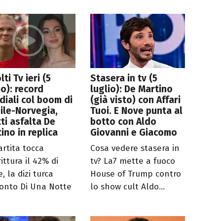
lti Tv ieri (5
Stasera in tv (5
io): record
luglio): De Martino
iali col boom di
(già visto) con Affari
ile-Norvegia,
Tuoi. E Nove punta al
ti asfalta De
botto con Aldo
ino in replica
Giovanni e Giacomo
artita tocca
Cosa vedere stasera in
ittura il 42% di
tv? La7 mette a fuoco
, la dizi turca
House of Trump contro
onto Di Una Notte
lo show cult Aldo...