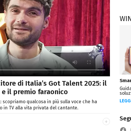
WI
Smar
itore di Italia’s Got Talent 2025: il
Guida
 e il premio faraonico
soluz
LEGG
t: scopriamo qualcosa in più sulla voce che ha
o in TV alla vita privata del cantante.
Segu