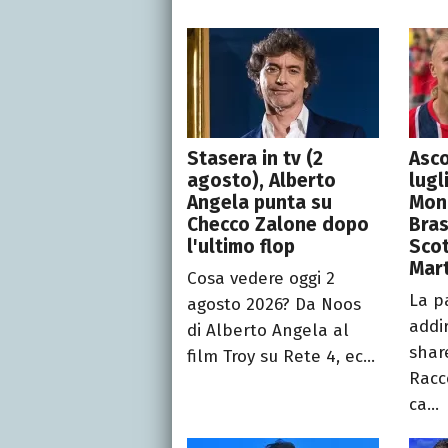
Stasera in tv (2
Asco
agosto), Alberto
lugl
Angela punta su
Mond
Checco Zalone dopo
Bras
l'ultimo flop
Scot
Mart
Cosa vedere oggi 2
La p
agosto 2026? Da Noos
addir
di Alberto Angela al
share
film Troy su Rete 4, ec...
Racc
ca...