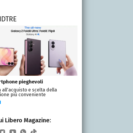
NDTRE
tphone pieghevoli
 all'acquisto e scelta della
ione più conveniente
I
i Libero Magazine: