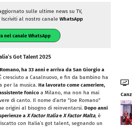
ggiornato sulle ultime news su TV,
Iscriviti al nostro canale
WhatsApp
ra nel canale WhatsApp
alia’s Got Talent 2025
 Romano, ha 33 anni e arriva da San Giorgio a
. È cresciuto a Casalnuovo, e fin da bambino ha
a per la musica.
Ha lavorato come cameriere,
 assistente fonico
a Milano, ma non ha mai
Canz
vivere di canto. Il nome d’arte "Joe Romano"
ue origini al bisogno di reinventarsi.
Dopo anni
 esperienze a
X Factor Italia
e
X Factor Malta
, è
iscatto con Italia’s got talent, segnando un