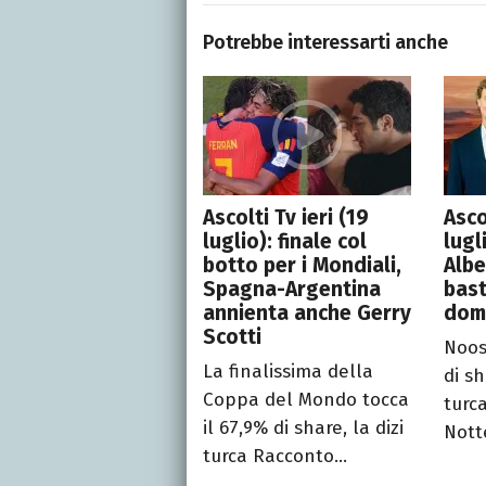
Potrebbe interessarti anche
Ascolti Tv ieri (19
Asco
luglio): finale col
lugl
botto per i Mondiali,
Albe
Spagna-Argentina
bast
annienta anche Gerry
dom
Scotti
Noos
La finalissima della
di sh
Coppa del Mondo tocca
turc
il 67,9% di share, la dizi
Notte
turca Racconto...