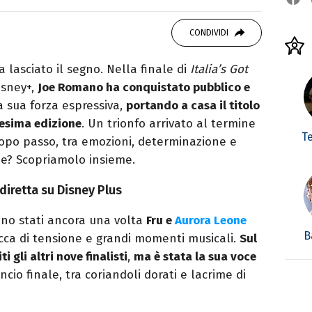
studiando all'IED come Fashion Editor. Si
CONDIVIDI
icazione digitale, Giornalismo e Nuovi media
laborando con alcune testate ed uffici stampa.
lasciato il segno. Nella finale di
Italia’s Got
isney+,
Joe Romano ha conquistato pubblico e
la sua forza espressiva,
portando a casa il titolo
cesima edizione
. Un trionfo arrivato al termine
T
dopo passo, tra emozioni, determinazione e
oe? Scopriamolo insieme.
n diretta su Disney Plus
ono stati ancora una volta
Fru e
Aurora Leone
B
icca di tensione e grandi momenti musicali.
Sul
i gli altri nove finalisti
,
ma è stata la sua voce
uncio finale, tra coriandoli dorati e lacrime di