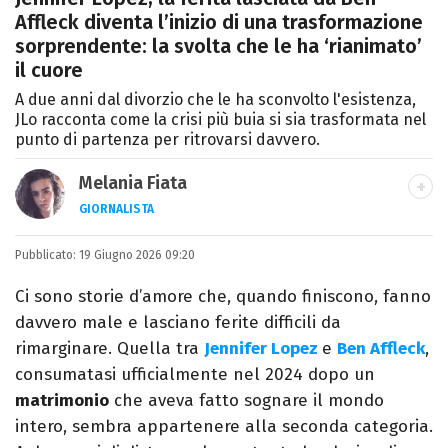
Affleck diventa l’inizio di una trasformazione
sorprendente: la svolta che le ha ‘rianimato’
il cuore
A due anni dal divorzio che le ha sconvolto l'esistenza,
JLo racconta come la crisi più buia si sia trasformata nel
punto di partenza per ritrovarsi davvero.
Melania Fiata
GIORNALISTA
Laureata in Lettere, divoratrice di libri e
Pubblicato:
19 Giugno 2026 09:20
serie. Scrivo di spettacoli, film e TV.
Ci sono storie d’amore che, quando finiscono, fanno
davvero male e lasciano ferite difficili da
rimarginare. Quella tra
Jennifer Lopez
e
Ben Affleck
,
consumatasi ufficialmente nel 2024 dopo un
matrimonio
che aveva fatto sognare il mondo
intero, sembra appartenere alla seconda categoria.