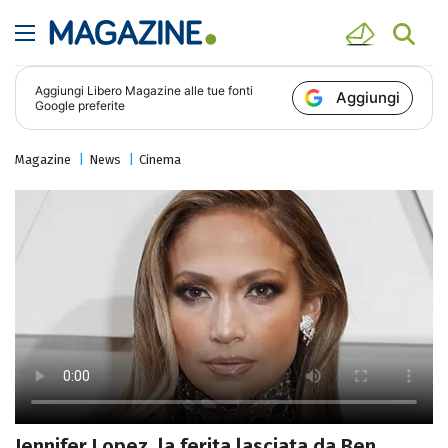
Aggiungi
Libero Magazine
alle tue fonti
Aggiungi
Google preferite
Magazine
News
Cinema
Jennifer Lopez, la ferita lasciata da Ben