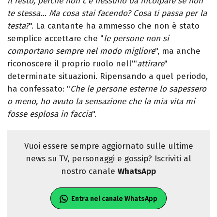
il resto, perché non c’è nessuno da incolpare se non
te stessa… Ma cosa stai facendo? Cosa ti passa per la
testa?
". La cantante ha ammesso che non è stato
semplice accettare che "
le persone non si
comportano sempre nel modo migliore
", ma anche
riconoscere il proprio ruolo nell'"
attirare
"
determinate situazioni. Ripensando a quel periodo,
ha confessato: "
Che le persone esterne lo sapessero
o meno, ho avuto la sensazione che la mia vita mi
fosse esplosa in faccia
".
Vuoi essere sempre aggiornato sulle ultime
news su TV, personaggi e gossip? Iscriviti al
nostro canale
WhatsApp
Entra nel canale WhatsApp