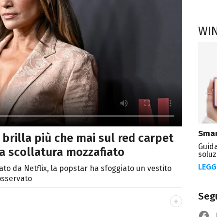
WI
Smar
 brilla più che mai sul red carpet
Guida
 la scollatura mozzafiato
soluz
LEGG
to da Netflix, la popstar ha sfoggiato un vestito
osservato
Segu