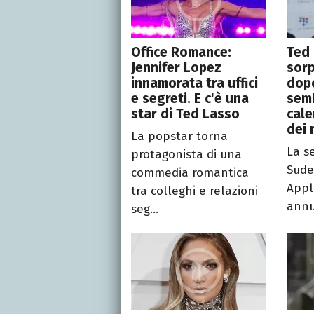
Office Romance:
Ted 
Jennifer Lopez
sorp
innamorata tra uffici
dopo
e segreti. E c'è una
semb
star di Ted Lasso
cal
dei 
La popstar torna
La s
protagonista di una
Sude
commedia romantica
Appl
tra colleghi e relazioni
annu
seg...