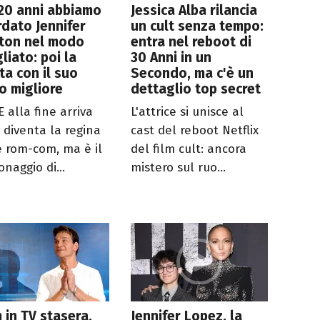
20 anni abbiamo
Jessica Alba rilancia
dato Jennifer
un cult senza tempo:
ston nel modo
entra nel reboot di
liato: poi la
30 Anni in un
ta con il suo
Secondo, ma c'è un
o migliore
dettaglio top secret
 alla fine arriva
L'attrice si unisce al
y diventa la regina
cast del reboot Netflix
e rom-com, ma è il
del film cult: ancora
naggio di...
mistero sul ruo...
lm in TV stasera,
Jennifer Lopez, la