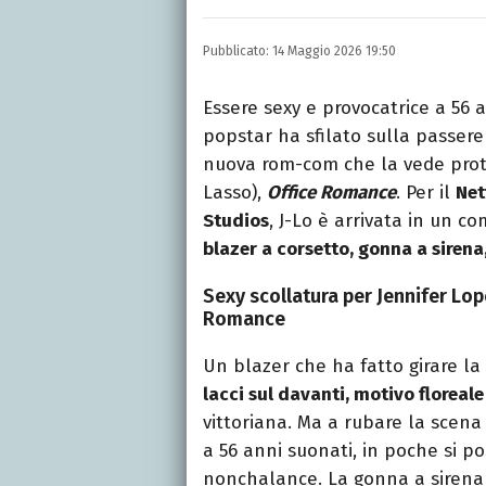
INSTAGRAM
FACEBOOK
Appassionato di sport, a
Pubblicato:
14 Maggio 2026 19:50
tutto ciò che è stato gi
tempo libero.
Essere sexy e provocatrice a 56 a
popstar ha sfilato sulla passerel
nuova rom-com che la vede prot
Lasso),
Office Romance
. Per il
Net
Studios
, J-Lo è arrivata in un c
blazer a corsetto, gonna a sirena
Sexy scollatura per Jennifer Lope
Romance
Un blazer che ha fatto girare la 
lacci sul davanti, motivo floreale
vittoriana. Ma a rubare la scena
a 56 anni suonati, in poche si 
nonchalance. La gonna a sirena 