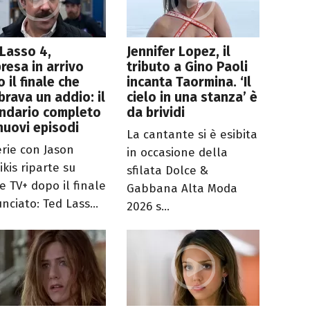
Lasso 4,
Jennifer Lopez, il
resa in arrivo
tributo a Gino Paoli
 il finale che
incanta Taormina. ‘Il
rava un addio: il
cielo in una stanza’ è
endario completo
da brividi
nuovi episodi
La cantante si è esibita
erie con Jason
in occasione della
ikis riparte su
sfilata Dolce &
e TV+ dopo il finale
Gabbana Alta Moda
nciato: Ted Lass...
2026 s...