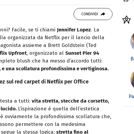
vido consumatore di manga e film, cultore di
CONDIVIDI
rato da Quentin Tarantino e musicista nel
nni? Facile, se ti chiami
Jennifer Lopez
. La
la organizzata da Netflix per il lancio della
agonista assieme a Brett Goldstein (Ted
flix Upfront
, organizzato al
Sunset Pier 94
B
ompleto blush che ha messo d’accordo tutti:
, e una scollatura profondissima e vertiginosa.
z sul red carpet di Netflix per Office
Pa
testa a tutti:
vita stretta, stecche da corsetto,
 lucido.
L’ispirazione è quella dell’estetica
 è ovviamente la profondissima scollatura che,
possono permettere con la medesima
segue la stessa logica:
stretta fino al