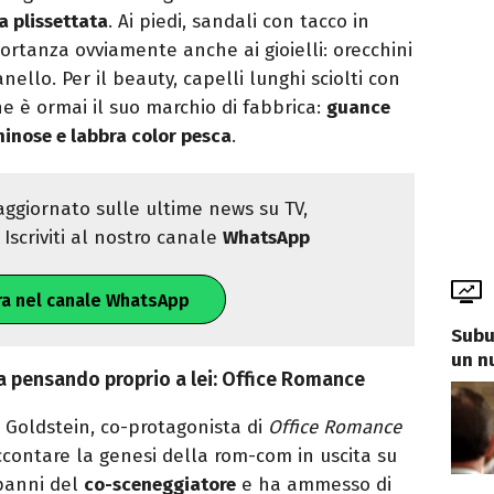
a plissettata
. Ai piedi, sandali con tacco in
ortanza ovviamente anche ai gioielli: orecchini
llo. Per il beauty, capelli lunghi sciolti con
e è ormai il suo marchio di fabbrica:
guance
minose e labbra color pesca
.
ggiornato sulle ultime news su TV,
Iscriviti al nostro canale
WhatsApp
ra nel canale WhatsApp
Subur
un n
 pensando proprio a lei: Office Romance
t Goldstein, co-protagonista di
Office Romance
ccontare la genesi della rom-com in uscita su
 panni del
co-sceneggiatore
e ha ammesso di