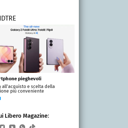
NDTRE
tphone pieghevoli
 all'acquisto e scelta della
ione più conveniente
I
i Libero Magazine: