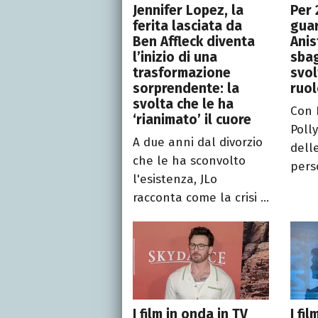
Jennifer Lopez, la
Per 
ferita lasciata da
guar
Ben Affleck diventa
Ani
l’inizio di una
sbag
trasformazione
svol
sorprendente: la
ruol
svolta che le ha
Con E
‘rianimato’ il cuore
Poll
A due anni dal divorzio
dell
che le ha sconvolto
perso
l'esistenza, JLo
racconta come la crisi ...
I film in onda in TV
I fi