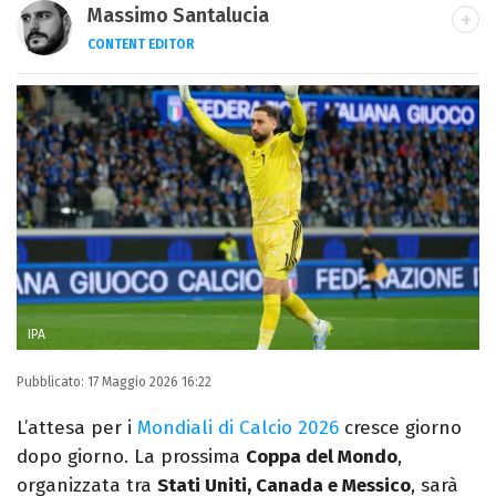
Massimo Santalucia
CONTENT EDITOR
Nato una domenica del 1989, scrivo di
sport, TV, musica e cultura. Sto lavorando al
mio primo romanzo.
IPA
Pubblicato:
17 Maggio 2026 16:22
L’attesa per i
Mondiali di Calcio 2026
cresce giorno
dopo giorno. La prossima
Coppa del Mondo
,
organizzata tra
Stati Uniti, Canada e Messico
, sarà