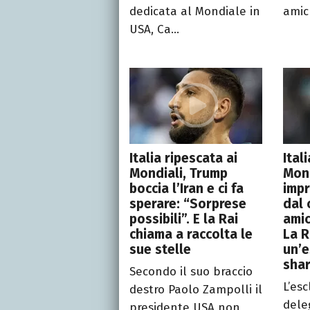
dedicata al Mondiale in
amic
USA, Ca...
Italia ripescata ai
Ital
Mondiali, Trump
Mond
boccia l’Iran e ci fa
impr
sperare: “Sorprese
dal 
possibili”. E la Rai
amic
chiama a raccolta le
La R
sue stelle
un’e
sha
Secondo il suo braccio
L’esc
destro Paolo Zampolli il
deleg
presidente USA non