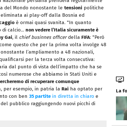
a Nazionale persiana prenderà regolarmente
pa del Mondo nonostante le
tensioni
politiche
eliminata ai play-off dalla Bosnia ed
scaggio
è ormai quasi svanita. "In quanto
o di calcio…
non vedere l’Italia sicuramente è
y Gai
, il
chief businnes officer
della
FIFA
: "Però
 come questo che per la prima volta involge 48
 Nonostante l’ampliamento a 48 nazionali,
 qualificarsi per la terza volta consecutiva:
naria dal punto di vista dell’impatto che ha se
osì numerose che abbiamo in Stati Uniti e
 cercheremo di recuperare comunque
a, per esempio, in patria la
Rai
ha optato per
La f
vento con ben
35 partite
in diretta in chiaro
e
e del pubblico raggiungendo nuovi picchi di