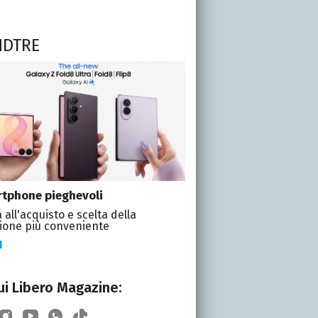
NDTRE
tphone pieghevoli
 all'acquisto e scelta della
ione più conveniente
I
i Libero Magazine: