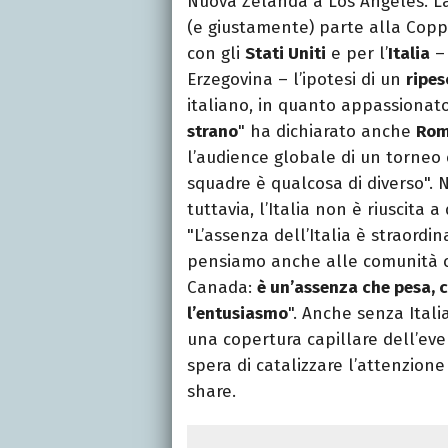
Nuova Zelanda a Los Angeles. L
(e giustamente) parte alla Cop
con gli
Stati Uniti
e per l’
Italia
– 
Erzegovina – l’ipotesi di un
ripe
italiano, in quanto appassionat
strano
" ha dichiarato anche
Rom
l’audience globale di un torneo
squadre è qualcosa di diverso".
tuttavia, l’Italia non è riuscita a
"L’assenza dell’Italia è straordi
pensiamo anche alle comunità c
Canada:
è un’assenza che pesa,
l’entusiasmo
". Anche senza Itali
una copertura capillare dell’e
spera di catalizzare l’attenzion
share.