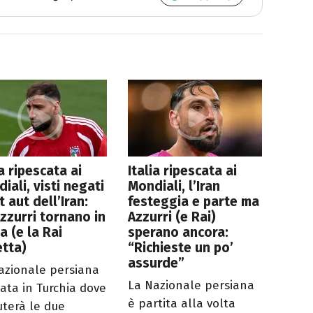
ia ripescata ai
Italia ripescata ai
iali, visti negati
Mondiali, l’Iran
t aut dell’Iran:
festeggia e parte ma
Azzurri tornano in
Azzurri (e Rai)
a (e la Rai
sperano ancora:
tta)
“Richieste un po’
assurde”
azionale persiana
La Nazionale persiana
lata in Turchia dove
è partita alla volta
uterà le due