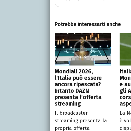
Potrebbe interessarti anche
Mondiali 2026,
Ital
l'Italia può essere
Mond
ancora ripescata?
e au
Intanto DAZN
gli 
presenta l'offerta
cors
streaming
aspe
Il broadcaster
La N
streaming presenta la
è vo
propria offerta
disp