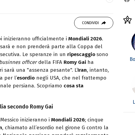
 di viaggi e passione per i cartoni (della pizza
CONDIVIDI
oi inizieranno ufficialmente i
Mondiali 2026
.
ci sarà e non prenderà parte alla Coppa del
secutiva. Le speranze in un
ripescaggio
sono
Bo
 businnes officer
della FIFA
Romy Gai
ha
i sarà una "assenza pesante". L’
Iran
, intanto,
a per l’
esordio
negli USA, che nel frattempo
ionale persiana. Scopriamo
cosa sta
L
talia secondo Romy Gai
 Messico inizieranno i
Mondiali 2026
; cinque
n
, chiamato all’esordio nel girone G contro la