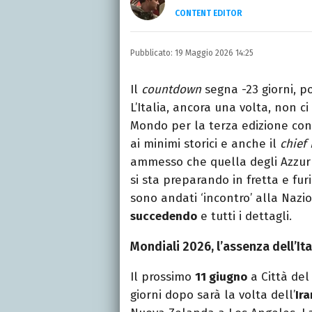
CONTENT EDITOR
Laurea in Lettere, smania
e della Pixar).
Pubblicato:
19 Maggio 2026 14:25
Il
countdown
segna -23 giorni, p
L’Italia, ancora una volta, non 
Mondo per la terza edizione con
ai minimi storici e anche il
chief
ammesso che quella degli Azzurr
si sta preparando in fretta e furi
sono andati ‘incontro’ alla Naz
succedendo
e tutti i dettagli.
Mondiali 2026, l’assenza dell’I
Il prossimo
11 giugno
a Città del
giorni dopo sarà la volta dell’
Ira