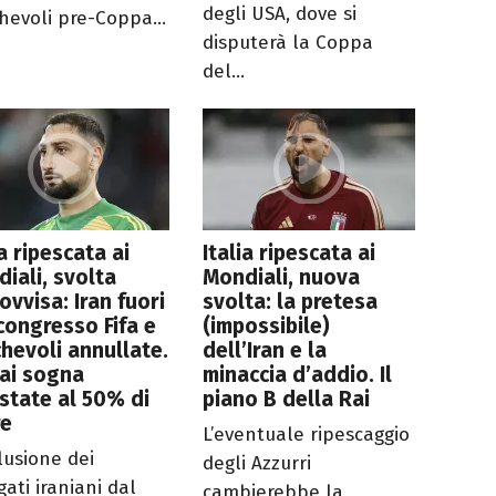
degli USA, dove si
hevoli pre-Coppa...
disputerà la Coppa
del...
ia ripescata ai
Italia ripescata ai
iali, svolta
Mondiali, nuova
ovvisa: Iran fuori
svolta: la pretesa
congresso Fifa e
(impossibile)
hevoli annullate.
dell’Iran e la
ai sogna
minaccia d’addio. Il
state al 50% di
piano B della Rai
re
L’eventuale ripescaggio
lusione dei
degli Azzurri
ati iraniani dal
cambierebbe la