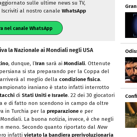
ggiornato sulle ultime news su TV,
Gran
Iscriviti al nostro canale
WhatsApp
ra nel canale WhatsApp
riva la Nazionale ai Mondiali negli USA
Odis
tino
, dunque, l’
Iran
sarà ai
Mondiali
. Ottenute
 persiana si sta preparando per la Coppa del
arriverà al meglio della
condizione fisica
.
 campionato iraniano è stato infatti interrotto
tacchi
di
Stati Uniti e Israele
. 22 dei 30 giocatori
Conf
ia e di fatto non scendono in campo da oltre
va in Turchia per la
preparazione
e per
Mondiali. La buona notizia, invece, è che negli
’ in meno. Secondo quanto riportato dal
New
ero infatti
vietato la bandiera prerivoluzionaria