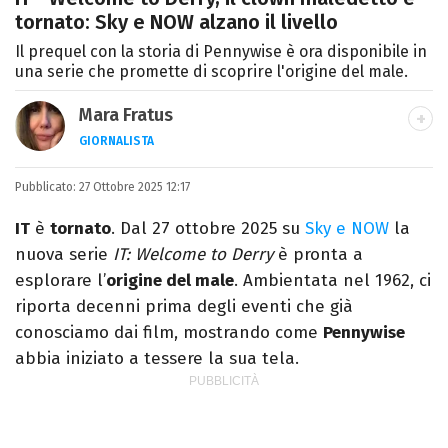
tornato: Sky e NOW alzano il livello
Il prequel con la storia di Pennywise è ora disponibile in
una serie che promette di scoprire l'origine del male.
Mara Fratus
GIORNALISTA
Nella mia vita non possono mancare, il
Pubblicato:
27 Ottobre 2025 12:17
silenzio, il mare e Il Libro dell'inquietudine
sul comodino, insieme a un romanzo di
IT
è
tornato
. Dal 27 ottobre 2025 su
Sky e NOW
la
Zafon.
nuova serie
IT: Welcome to Derry
è pronta a
esplorare l’
origine del male
. Ambientata nel 1962, ci
riporta decenni prima degli eventi che già
conosciamo dai film, mostrando come
Pennywise
abbia iniziato a tessere la sua tela.