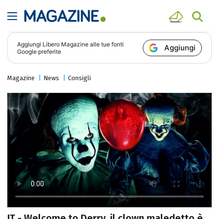
Aggiungi
Libero Magazine
alle tue fonti
Aggiungi
Google preferite
Magazine
News
Consigli
IT - Welcome to Derry, il clown maledetto è