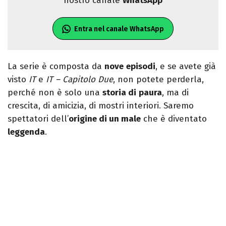
nostro canale
WhatsApp
Entra nel canale WhatsApp
La serie è composta da
nove
episodi
, e se avete già
visto
IT
e
IT – Capitolo Due
, non potete perderla,
perché non è solo una
storia di
paura
, ma di
crescita, di amicizia, di mostri interiori. Saremo
spettatori dell’
origine di un male
che è diventato
leggenda
.