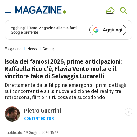
Aggiungi
Libero Magazine
alle tue fonti
Aggiungi
Google preferite
Magazine
News
Gossip
Isola dei famosi 2026, prime anticipazioni:
Raffaella Fico c’è, Flavia Vento molla e il
vincitore fake di Selvaggia Lucarelli
Direttamente dalle Filippine emergono i primi dettagli
sui concorrenti e sulla nuova edizione del reality tra
retroscena, flirt e ritiri: cosa sta succedendo
Pietro Guerrini
CONTENT EDITOR
Laurea in Lettere, smania di viaggi e
Pubblicato:
19 Giugno 2026 15:42
passione per i cartoni (della pizza e della