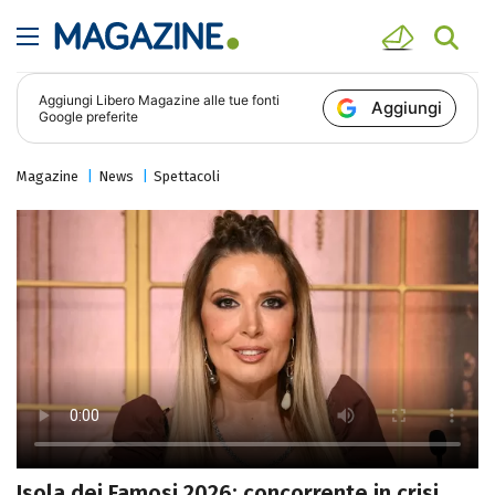
Aggiungi
Libero Magazine
alle tue fonti
Aggiungi
Google preferite
Magazine
News
Spettacoli
Isola dei Famosi 2026: concorrente in crisi