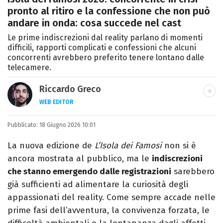
pronto al ritiro e la confessione che non può
andare in onda: cosa succede nel cast
Le prime indiscrezioni dal reality parlano di momenti
difficili, rapporti complicati e confessioni che alcuni
concorrenti avrebbero preferito tenere lontano dalle
telecamere.
Riccardo Greco
WEB EDITOR
LINKEDIN
Pubblicato:
Si avvicina all'editoria studiando all'IED
18 Giugno 2026 10:01
come Fashion Editor. Si specializza poi in
La nuova edizione de
L’Isola dei Famosi
non si è
Comunicazione digitale, Giornalismo e
ancora mostrata al pubblico, ma le
indiscrezioni
Nuovi media presso La Sapienza,
che stanno emergendo dalle registrazioni
sarebbero
collaborando con alcune testate ed uffici
già sufficienti ad alimentare la curiosità degli
stampa.
appassionati del reality. Come sempre accade nelle
prime fasi dell’avventura, la convivenza forzata, le