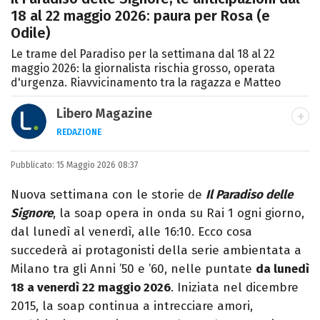
18 al 22 maggio 2026: paura per Rosa (e
Odile)
Le trame del Paradiso per la settimana dal 18 al 22
maggio 2026: la giornalista rischia grosso, operata
d'urgenza. Riavvicinamento tra la ragazza e Matteo
Libero Magazine
REDAZIONE
E-MAIL
INSTAGRAM
FACEBOOK
Pubblicato:
Libero Magazine è il canale del portale
15 Maggio 2026 08:37
Libero.it dedicato al mondo della
Nuova settimana con le storie de
Il Paradiso delle
televisione, dello spettacolo e del gossip.
Signore
, la soap opera in onda su Rai 1 ogni giorno,
dal lunedì al venerdì, alle 16:10. Ecco cosa
succederà ai protagonisti della serie ambientata a
Milano tra gli Anni ’50 e ’60, nelle puntate
da lunedì
18 a venerdì 22 maggio 2026
. Iniziata nel dicembre
2015, la soap continua a intrecciare amori,