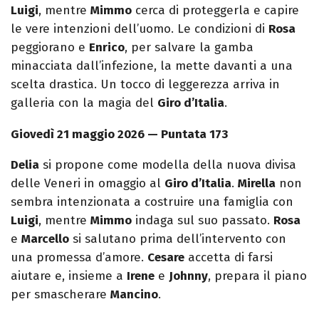
Luigi
, mentre
Mimmo
cerca di proteggerla e capire
le vere intenzioni dell’uomo. Le condizioni di
Rosa
peggiorano e
Enrico
, per salvare la gamba
minacciata dall’infezione, la mette davanti a una
scelta drastica. Un tocco di leggerezza arriva in
galleria con la magia del
Giro d’Italia
.
Giovedì 21 maggio 2026 — Puntata 173
Delia
si propone come modella della nuova divisa
delle Veneri in omaggio al
Giro d’Italia
.
Mirella
non
sembra intenzionata a costruire una famiglia con
Luigi
, mentre
Mimmo
indaga sul suo passato.
Rosa
e
Marcello
si salutano prima dell’intervento con
una promessa d’amore.
Cesare
accetta di farsi
aiutare e, insieme a
Irene
e
Johnny
, prepara il piano
per smascherare
Mancino
.