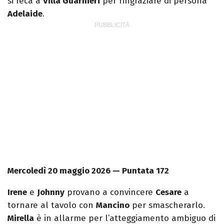
si reca a
Villa Guarnieri
per ringraziare di persona
Adelaide
.
Mercoledì 20 maggio 2026 — Puntata 172
Irene
e
Johnny
provano a convincere
Cesare
a
tornare al tavolo con
Mancino
per smascherarlo.
Mirella
è in allarme per l’atteggiamento ambiguo di