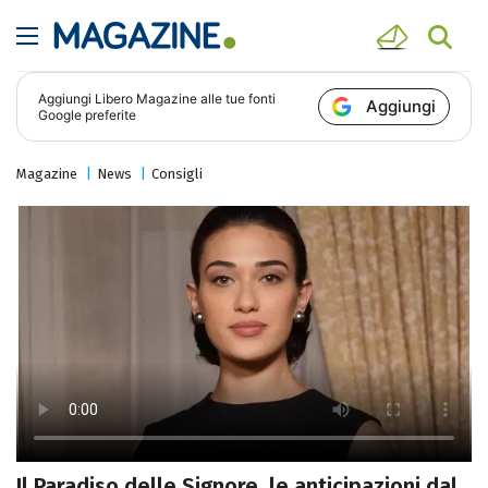
Aggiungi
Libero Magazine
alle tue fonti
Aggiungi
Google preferite
Magazine
News
Consigli
Il Paradiso delle Signore, le anticipazioni dal