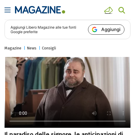
Aggiungi
Libero Magazine
alle tue fonti
Aggiungi
Google preferite
Magazine
News
Consigli
Il paradiso delle signore, le anticipazioni di