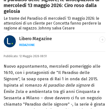
mercoledì 13 maggio 2026: Ciro roso dalla
gelosia
Le trame del Paradiso di mercoledì 13 maggio 2026: le
attenzioni di un cliente per Concetta fanno perdere la
ragione al ragazzo. Johnny salva Cesare
Libero Magazine
REDAZIONE
E-MAIL
INSTAGRAM
FACEBOOK
Pubblicato:
Libero Magazine è il canale del portale
12 Maggio 2026 08:51
Libero.it dedicato al mondo della
Nuovo appuntamento, mercoledì pomeriggio alle
televisione, dello spettacolo e del gossip.
16:10, con i protagonisti de "Il Paradiso delle
Signore", la soap opera di Rai 1 in onda dal 2015.
Ispirata al romanzo
Al paradiso delle signore
di
Émile Zola e ambientata tra gli anni Cinquanta e
Sessanta a Milano – dove davvero ci fu un negozio
chiamato "Paradiso delle signore" -, la serie è girata