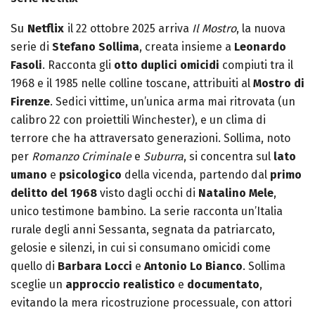
Su
Netflix
il 22 ottobre 2025
arriva
Il Mostro
, la nuova
serie di
Stefano Sollima
, creata insieme a
Leonardo
Fasoli
. Racconta gli
otto duplici omicidi
compiuti tra il
1968 e il 1985 nelle colline toscane, attribuiti al
Mostro di
Firenze
. Sedici vittime, un’unica arma mai ritrovata (un
calibro 22 con proiettili Winchester), e un clima di
terrore che ha attraversato generazioni. Sollima, noto
per
Romanzo Criminale
e
Suburra
, si concentra sul
lato
umano
e
psicologico
della vicenda, partendo dal
primo
delitto del 1968
visto dagli occhi di
Natalino Mele
,
unico testimone bambino. La serie racconta un’Italia
rurale degli anni Sessanta, segnata da patriarcato,
gelosie e silenzi, in cui si consumano omicidi come
quello di
Barbara Locci
e
Antonio Lo Bianco
. Sollima
sceglie un
approccio realistico
e
documentato
,
evitando la mera ricostruzione processuale, con attori