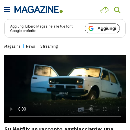
Aggiungi
Libero Magazine
alle tue fonti
Aggiungi
Google preferite
Magazine
News
Streaming
Su Netflix un racconto agghiacciante: una