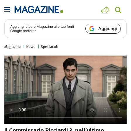
Aggiungi
Libero Magazine
alle tue fonti
Aggiungi
Google preferite
Magazine
News
Spettacoli
Il Commissario Ricciardi 3, nell’ultimo