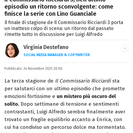
episodio un ritorno sconvolgente: come
finisce la serie con Lino Guanciale
Il finale di stagione de Il Commissario Ricciardi 3 porta
un inatteso colpo di scena: un ritorno dal passato
rimette tutto in discussione per Luigi Alfredo
Virginia Destefano
SOCIAL MEDIA MANAGER & COPYWRITER
Una passione smisurata per le serie TV.
Pubblicato:
24 Novembre 2025 20:00
Laurea in Cinema, Televisione e New Media,
videomaking e scrittura sono il mio
La terza stagione de
Il Commissario Ricciardi
sta
passatempo preferito.
per salutarci con un ultimo episodio che promette
emozioni fortissime e
un mistero più oscuro del
solito.
Dopo settimane di tensione e sentimenti
contrastanti, Luigi Alfredo sembra finalmente aver
trovato un fragile equilibrio accanto a Enrica, con
cui ha condiviso un percorso dolce ma tormentato.