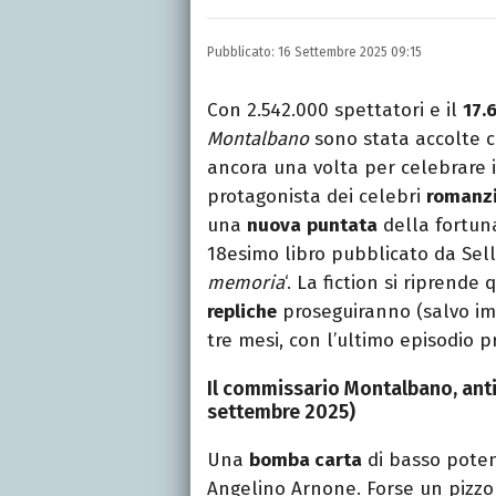
Nella mia vita non posson
dell'inquietudine sul c
Pubblicato:
16 Settembre 2025 09:15
Con 2.542.000 spettatori e il
17.
Montalbano
sono stata accolte 
ancora una volta per celebrare 
protagonista dei celebri
romanz
una
nuova
puntata
della fortuna
18esimo libro pubblicato da Sell
memoria
‘. La fiction si riprende
repliche
proseguiranno (salvo imp
tre mesi, con l’ultimo episodio
Il commissario Montalbano, antic
settembre 2025)
Una
bomba carta
di basso pote
Angelino Arnone. Forse un pizzo