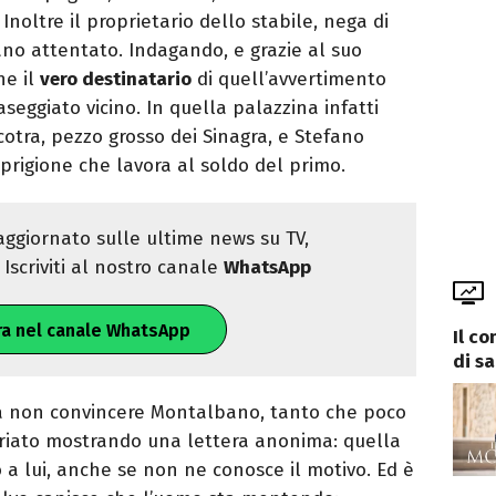
Inoltre il proprietario dello stabile, nega di
rano attentato. Indagando, e grazie al suo
he il
vero destinatario
di quell’avvertimento
eggiato vicino. In quella palazzina infatti
cotra, pezzo grosso dei Sinagra, e Stefano
 prigione che lavora al soldo del primo.
ggiornato sulle ultime news su TV,
Iscriviti al nostro canale
WhatsApp
ra nel canale WhatsApp
Il c
di s
 a non convincere Montalbano, tanto che poco
riato mostrando una lettera anonima: quella
a lui, anche se non ne conosce il motivo. Ed è