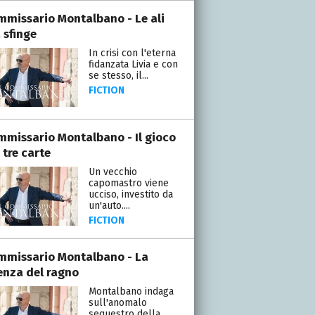
ommissario Montalbano - Le ali
 sfinge
In crisi con l'eterna
fidanzata Livia e con
se stesso, il...
FICTION
ommissario Montalbano - Il gioco
 tre carte
Un vecchio
capomastro viene
ucciso, investito da
un'auto....
FICTION
ommissario Montalbano - La
enza del ragno
Montalbano indaga
sull'anomalo
sequestro della