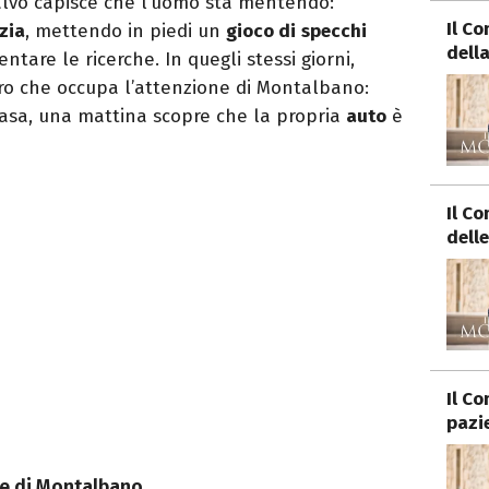
alvo capisce che l’uomo sta mentendo:
Il C
zia
, mettendo in piedi un
gioco di
specchi
della
ntare le ricerche. In quegli stessi giorni,
ero che occupa l’attenzione di Montalbano:
 casa, una mattina scopre che la propria
auto
è
Il C
delle
Il C
pazi
he di Montalbano