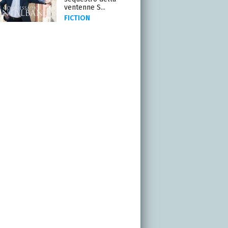
ventenne S...
FICTION