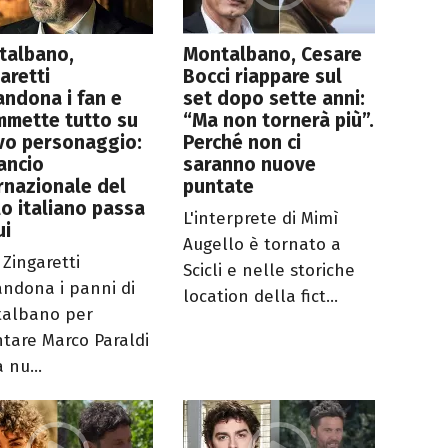
talbano,
Montalbano, Cesare
aretti
Bocci riappare sul
ndona i fan e
set dopo sette anni:
mmette tutto su
“Ma non tornerà più”.
vo personaggio:
Perché non ci
lancio
saranno nuove
rnazionale del
puntate
lo italiano passa
L'interprete di Mimì
ui
Augello è tornato a
 Zingaretti
Scicli e nelle storiche
ndona i panni di
location della fict...
albano per
ntare Marco Paraldi
 nu...