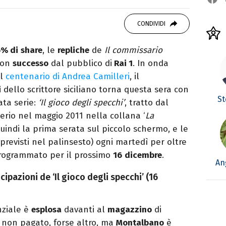
o mancare, il silenzio, il mare e Il Libro
omodino, insieme a un romanzo di Zafon.
CONDIVIDI
6% di
share
, le
repliche
de
Il commissario
con
successo
dal pubblico di
Rai 1
. In onda
il
centenario di Andrea Camilleri
, il
i
dello scrittore siciliano torna questa sera con
St
ta serie:
‘Il gioco degli specchi’
, tratto dal
erio nel maggio 2011 nella collana ‘
La
 quindi la prima serata sul piccolo schermo, e le
revisti nel palinsesto) ogni martedì per oltre
 programmato per il prossimo
16
dicembre
.
An
ipazioni de ‘Il gioco degli specchi’ (16
nziale è
esplosa
davanti al
magazzino
di
 non pagato, forse altro, ma
Montalbano
è