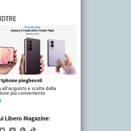
NDTRE
tphone pieghevoli
 all'acquisto e scelta della
ione più conveniente
I
i Libero Magazine: