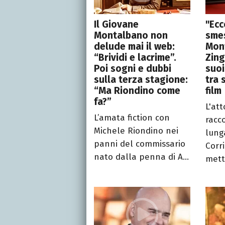
Il Giovane
"Ecc
Montalbano non
sme
delude mai il web:
Mon
“Brividi e lacrime”.
Zing
Poi sogni e dubbi
suoi
sulla terza stagione:
tra 
“Ma Riondino come
film
fa?”
L'at
L’amata fiction con
racc
Michele Riondino nei
lung
panni del commissario
Corri
nato dalla penna di A...
mett.