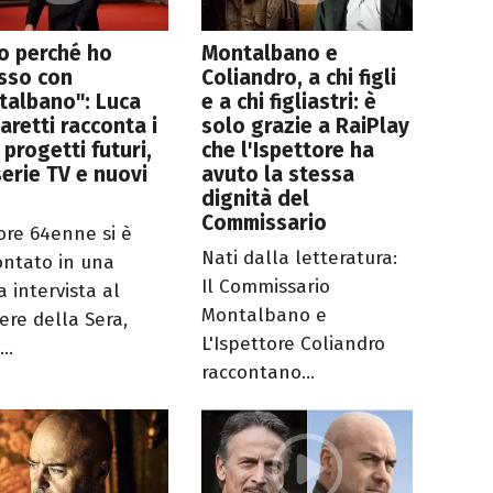
o perché ho
Montalbano e
sso con
Coliandro, a chi figli
talbano": Luca
e a chi figliastri: è
aretti racconta i
solo grazie a RaiPlay
 progetti futuri,
che l'Ispettore ha
serie TV e nuovi
avuto la stessa
dignità del
Commissario
tore 64enne si è
Nati dalla letteratura:
ontato in una
Il Commissario
a intervista al
Montalbano e
ere della Sera,
L'Ispettore Coliandro
..
raccontano...