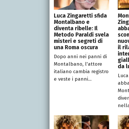
Luca Zingaretti sfida
Mon
Montalbano e
Zing
diventa ribelle: Il
abba
Metodo Paraldi svela
sco
misteri e segreti di
nuo
una Roma oscura
il ri
inte
Dopo anni nei panni di
gial
Montalbano, l'attore
da l
italiano cambia registro
Luca
e veste i panni...
abba
Mont
dive
nella