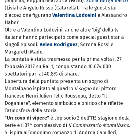
(Augello), Peppino Mazzotta (Fazio),
Sonia Bergamasco
(Livia) e Angelo Russo (Catarella). Tra le guest star
d’eccezione figurano
Valentina Lodovini
e Alessandro
Haber.
Oltre a Valentina Lodovini, anche altre ‘big’ della tv
italiana hanno partecipato come special guest star a
singoli episodi:
Belen Rodriguez
, Serena Rossi e
Margareth Madè.
La puntata è stata trasmessa per la prima volta il 27
febbraio 2017 su Rai 1, conquistando 10.674.000
spettatori pari al 40,8% di share.
L’apertura della puntata presenta un sogno di
Montalbano ispirato al quadro
Il sogno
del pittore
francese Henri Julien Félix Rousseau, detto "Il
Doganiere", elemento simbolico e onirico che riflette
l’atmosfera della storia.
"Un covo di vipere"
è l’episodio 2 dell’11ª stagione della
serie e il 37° complessivo di
Il Commissario Montalbano
.
Si ispira all’omonimo romanzo
di Andrea Camilleri,