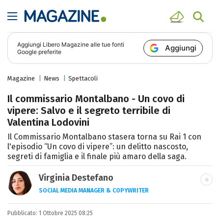
Aggiungi
Libero Magazine
alle tue fonti
Aggiungi
Google preferite
Magazine
News
Spettacoli
Il commissario Montalbano - Un covo di
vipere: Salvo e il segreto terribile di
Valentina Lodovini
Il Commissario Montalbano stasera torna su Rai 1 con
l'episodio “Un covo di vipere”: un delitto nascosto,
segreti di famiglia e il finale più amaro della saga.
Virginia Destefano
SOCIAL MEDIA MANAGER & COPYWRITER
Una passione smisurata per le serie TV.
Pubblicato:
1 Ottobre 2025 08:25
Laurea in Cinema, Televisione e New Media,