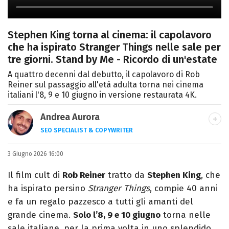
Stephen King torna al cinema: il capolavoro
che ha ispirato Stranger Things nelle sale per
tre giorni. Stand by Me - Ricordo di un'estate
A quattro decenni dal debutto, il capolavoro di Rob
Reiner sul passaggio all'età adulta torna nei cinema
italiani l'8, 9 e 10 giugno in versione restaurata 4K.
Andrea Aurora
SEO SPECIALIST & COPYWRITER
LINKEDIN
INSTAGRAM
3 Giugno 2026 16:00
SEO Specialist appassionato di cinema,
tecnologia, collezionismo e cultura Pop.
Il film cult di
Rob Reiner
tratto da
Stephen King
, che
Amo unire analisi e creatività per
ha ispirato persino
Stranger Things
, compie 40 anni
raccontare storie digitali uniche.
e fa un regalo pazzesco a tutti gli amanti del
grande cinema.
Solo l’8, 9 e 10 giugno
torna nelle
sale italiane, per la prima volta in uno splendido