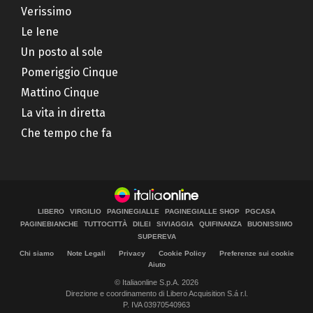
Verissimo
Le Iene
Un posto al sole
Pomeriggio Cinque
Mattino Cinque
La vita in diretta
Che tempo che fa
LIBERO
VIRGILIO
PAGINEGIALLE
PAGINEGIALLE SHOP
PGCASA
PAGINEBIANCHE
TUTTOCITTÀ
DILEI
SIVIAGGIA
QUIFINANZA
BUONISSIMO
SUPEREVA
Chi siamo
Note Legali
Privacy
Cookie Policy
Preferenze sui cookie
Aiuto
© Italiaonline S.p.A. 2026
Direzione e coordinamento di Libero Acquisition S.á r.l.
P. IVA 03970540963