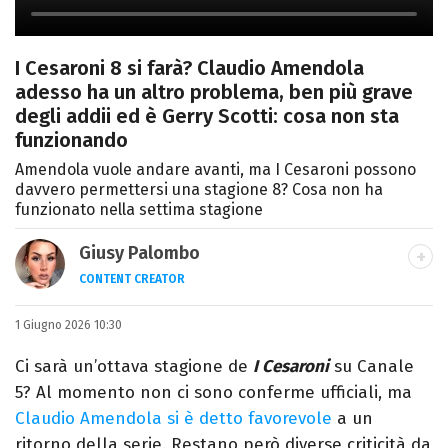
I Cesaroni 8 si farà? Claudio Amendola
adesso ha un altro problema, ben più grave
degli addii ed è Gerry Scotti: cosa non sta
funzionando
Amendola vuole andare avanti, ma I Cesaroni possono
davvero permettersi una stagione 8? Cosa non ha
funzionato nella settima stagione
Giusy Palombo
CONTENT CREATOR
LINKEDIN
INSTAGRAM
ALTRI SITI
1 Giugno 2026 10:30
Giornalista e content creator. Racconto
cultura pop e spettacolo tra articoli e
Ci sarà un’ottava stagione de
I Cesaroni
su Canale
video, con uno stile diretto e autoriale.
5? Al momento non ci sono conferme ufficiali, ma
Claudio Amendola si è detto favorevole
a un
ritorno della serie. Restano però diverse criticità da