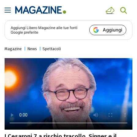
Aggiungi
Libero Magazine
alle tue fonti
Aggiungi
Google preferite
Magazine
News
Spettacoli
I Cesaroni 7 a rischio tracollo, Sinner e il