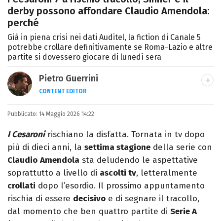
derby possono affondare Claudio Amendola:
perché
Già in piena crisi nei dati Auditel, la fiction di Canale 5
potrebbe crollare definitivamente se Roma-Lazio e altre
partite si dovessero giocare di lunedì sera
Pietro Guerrini
CONTENT EDITOR
Laurea in Lettere, smania di viaggi e
Pubblicato:
14 Maggio 2026 14:22
passione per i cartoni (della pizza e della
Pixar).
I Cesaroni
rischiano la disfatta. Tornata in tv dopo
più di dieci anni, la
settima stagione
della serie con
Claudio
Amendola
sta deludendo le aspettative
soprattutto a livello di
ascolti tv
, letteralmente
crollati
dopo l’esordio. Il prossimo appuntamento
rischia di essere
decisivo
e di segnare il tracollo,
dal momento che ben quattro partite di
Serie A