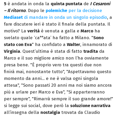
5
è andata in onda la
quinta puntata
de
I
Cesaroni
– Il ritorno
. Dopo le
polemiche
per la decisione
Mediaset
di mandare in onda un singolo episodio
, a
fare discutere ieri è stato il finale della puntata. Il
motivo? La
verità
è venuta a galla e
Marco
ha
svelato quale ‘ca**ata’ ha fatto a Milano. "
Sono
stato con Eva
" ha confidato a
Walter
, innamorato di
Virginia
. Quest’ultima è stata di fatto
tradita
da
Marco e il suo migliore amico non l’ha ovviamente
presa bene. "È proprio vero tra questi due non
finirà mai, nonostante tutto", "Aspettavamo questo
momento da anni… e ne è valsa ogni singola
attesa", "Sono passati 20 anni ma noi siamo ancora
più a urlare per Marco e Eva", "Si apparterranno
per sempre", "Rimarrà sempre il suo grande amore!"
si legge sui social, dove però la
soluzione narrativa
all’insegna della
nostalgia
trovata da Claudio