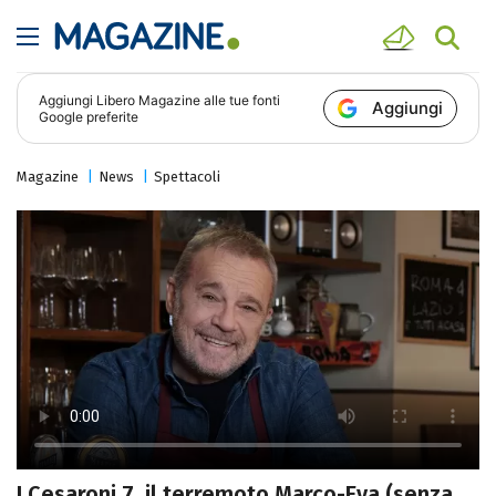
Aggiungi
Libero Magazine
alle tue fonti
Aggiungi
Google preferite
Magazine
News
Spettacoli
I Cesaroni 7, il terremoto Marco-Eva (senza