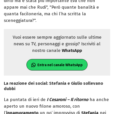
dirlo ma è stata più importante Eva che non
appare mai che Rudi", "Però quante banalità e
quanta faciloneria, ma chi l’ha scritta la
sceneggiatura?".
Vuoi essere sempre aggiornato sulle ultime
news su TV, personaggi e gossip? Iscriviti al
nostro canale
WhatsApp
Entra nel canale WhatsApp
La reazione dei social: Stefania e Giulio sollevano
dubbi
La puntata di ieri de
I Cesaroni – Il ritorno
ha anche
aperto un nuovo filone amoroso, con
l’
innamoramento
un po’ improvviso di
Stefania
nei