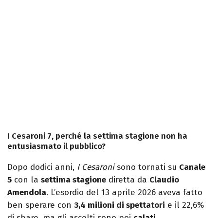
I Cesaroni 7, perché la settima stagione non ha
entusiasmato il pubblico?
Dopo dodici anni,
I Cesaroni
sono tornati su
Canale
5
con la
settima stagione
diretta da
Claudio
Amendola
. L’esordio del 13 aprile 2026 aveva fatto
ben sperare con
3,4 milioni di spettatori
e il 22,6%
di share, ma gli ascolti sono poi
calati