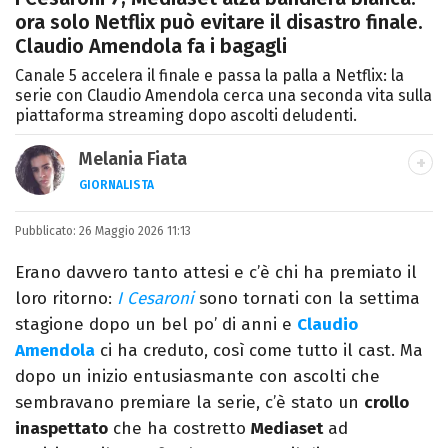
ora solo Netflix può evitare il disastro finale.
Claudio Amendola fa i bagagli
Canale 5 accelera il finale e passa la palla a Netflix: la
serie con Claudio Amendola cerca una seconda vita sulla
piattaforma streaming dopo ascolti deludenti.
Melania Fiata
GIORNALISTA
Laureata in Lettere, divoratrice di libri e
Pubblicato:
26 Maggio 2026 11:13
serie. Scrivo di spettacoli, film e TV.
Erano davvero tanto attesi e c’è chi ha premiato il
loro ritorno:
I Cesaroni
sono tornati con la settima
stagione dopo un bel po’ di anni e
Claudio
Amendola
ci ha creduto, così come tutto il cast. Ma
dopo un inizio entusiasmante con ascolti che
sembravano premiare la serie, c’è stato un
crollo
inaspettato
che ha costretto
Mediaset
ad