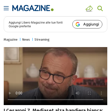
Aggiungi
Libero Magazine
alle tue fonti
Aggiungi
Google preferite
Magazine
News
Streaming
I Cesaroni 7, Mediaset alza bandiera bianca: