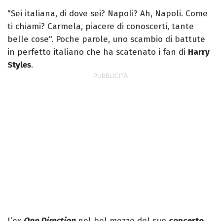
giornalista per caso. Ho scritto per
"Sei italiana, di dove sei? Napoli? Ah, Napoli. Come
quotidiani, settimanali, siti e agenzie,
ti chiami? Carmela, piacere di conoscerti, tante
prevalentemente di cronaca e spettacoli.
belle cose". Poche parole, uno scambio di battute
in perfetto italiano che ha scatenato i fan di
Harry
Styles
.
L’ex
One Direction
nel bel mezzo del suo
concerto