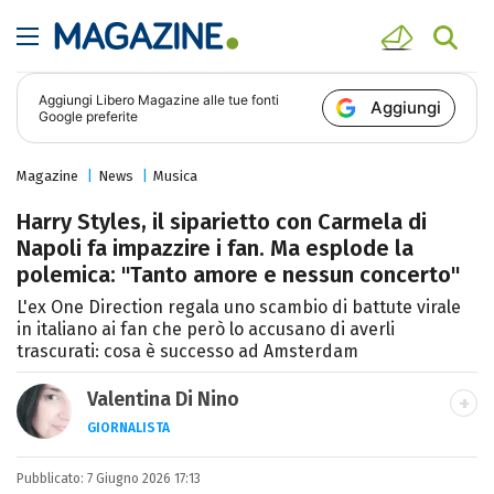
Aggiungi
Libero Magazine
alle tue fonti
Aggiungi
Google preferite
Magazine
News
Musica
Harry Styles, il siparietto con Carmela di
Napoli fa impazzire i fan. Ma esplode la
polemica: "Tanto amore e nessun concerto"
L'ex One Direction regala uno scambio di battute virale
in italiano ai fan che però lo accusano di averli
trascurati: cosa è successo ad Amsterdam
Valentina Di Nino
GIORNALISTA
LINKEDIN
INSTAGRAM
FACEBOOK
SITO
Pubblicato:
Romana, laurea in Scienze Politiche,
7 Giugno 2026 17:13