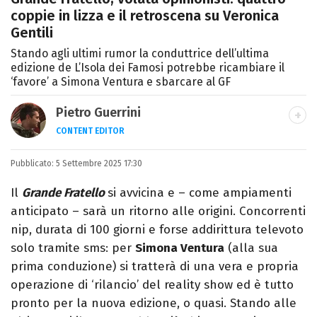
coppie in lizza e il retroscena su Veronica
Gentili
Stando agli ultimi rumor la conduttrice dell’ultima
edizione de L’Isola dei Famosi potrebbe ricambiare il
‘favore’ a Simona Ventura e sbarcare al GF
Pietro Guerrini
CONTENT EDITOR
Laurea in Lettere, smania di viaggi e
Pubblicato:
5 Settembre 2025 17:30
passione per i cartoni (della pizza e della
Pixar).
Il
Grande Fratello
si avvicina e – come ampiamenti
anticipato – sarà un ritorno alle origini. Concorrenti
nip, durata di 100 giorni e forse addirittura televoto
solo tramite sms: per
Simona Ventura
(alla sua
prima conduzione) si tratterà di una vera e propria
operazione di ‘rilancio’ del reality show ed è tutto
pronto per la nuova edizione, o quasi. Stando alle