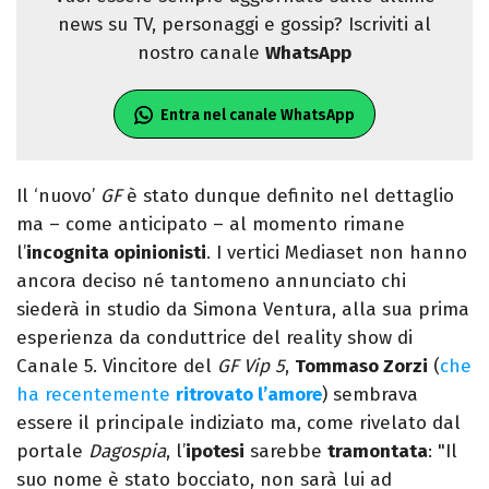
news su TV, personaggi e gossip? Iscriviti al
nostro canale
WhatsApp
Entra nel canale WhatsApp
Il ‘nuovo’
GF
è stato dunque definito nel dettaglio
ma – come anticipato – al momento rimane
l’
incognita opinionisti
. I vertici Mediaset non hanno
ancora deciso né tantomeno annunciato chi
siederà in studio da Simona Ventura, alla sua prima
esperienza da conduttrice del reality show di
Canale 5. Vincitore del
GF Vip 5
,
Tommaso Zorzi
(
che
ha recentemente
ritrovato l’amore
) sembrava
essere il principale indiziato ma, come rivelato dal
portale
Dagospia
, l’
ipotesi
sarebbe
tramontata
: "Il
suo nome è stato bocciato, non sarà lui ad