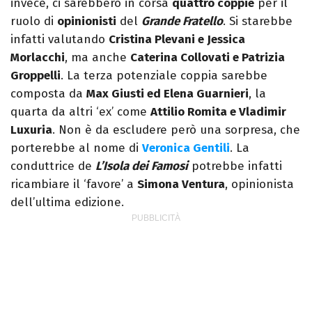
invece, ci sarebbero in corsa
quattro coppie
per il
ruolo di
opinionisti
del
Grande Fratello
. Si starebbe
infatti valutando
Cristina Plevani e Jessica
Morlacchi
, ma anche
Caterina Collovati e Patrizia
Groppelli
. La terza potenziale coppia sarebbe
composta da
Max Giusti ed Elena Guarnieri
, la
quarta da altri ‘ex’ come
Attilio Romita e Vladimir
Luxuria
. Non è da escludere però una sorpresa, che
porterebbe al nome di
Veronica Gentili
. La
conduttrice de
L’Isola dei Famosi
potrebbe infatti
ricambiare il ‘favore’ a
Simona Ventura
, opinionista
dell’ultima edizione.