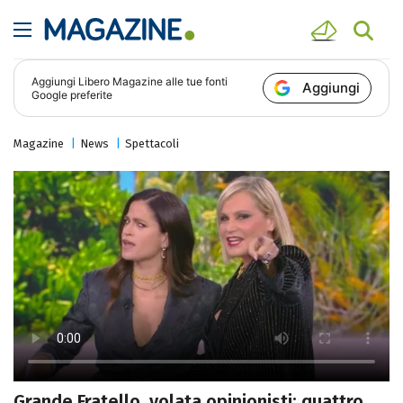
Aggiungi
Libero Magazine
alle tue fonti
Aggiungi
Google preferite
Magazine
News
Spettacoli
Grande Fratello, volata opinionisti: quattro