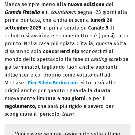
Manca sempre meno alla
nuova edizione
del
Grande Fratello
e il
countdown
segna -23 giorni alla
prima puntata, che andrà in scena
lunedì 29
settembre 2025
in prima serata su
Canale 5
. Il
debutto si avvicina e – come detto – è (quasi) tutto
pronto. Nella casa più spiata d’Italia, questa volta,
ci saranno solo
concorrenti nip
sconosciuti al
mondo dello spettacolo (la fase di
casting
sarebbe
già terminato), tagliando fuori anche aspiranti
influencer e co. proprio come voluto dall’ad
Mediaset
Pier Silvio Berlusconi
. Si tornerà alle
origini anche per quanto riguarda la
durata
,
nuovamente limitata a
100 giorni
, e per il
regolamento
, che sarà più rigido e severo per
scongiurare il ‘pericolo’
trash
.
Vuoi essere sempre aggiornato sulle ultime