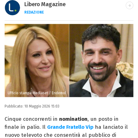
Libero Magazine
REDAZIONE
E-MAIL
INSTAGRAM
FACEBOOK
Libero Magazine è il canale del portale
Libero.it dedicato al mondo della
televisione, dello spettacolo e del gossip.
Ufficio stampa Mediaset / Endemol
Pubblicato:
10 Maggio 2026 15:03
Cinque concorrenti in
nomination
, un posto in
finale in palio. Il
Grande Fratello Vip
ha lanciato il
nuovo televoto che consentirà al pubblico di