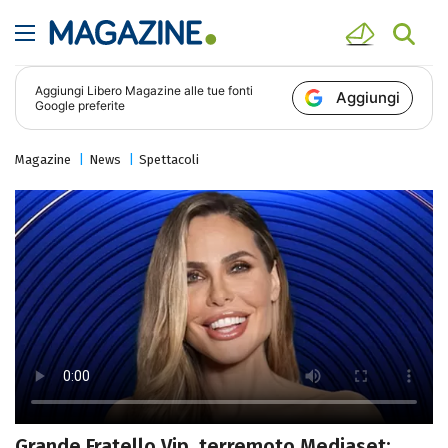
Aggiungi
Libero Magazine
alle tue fonti
Aggiungi
Google preferite
Magazine
News
Spettacoli
Grande Fratello Vip, terremoto Mediaset: