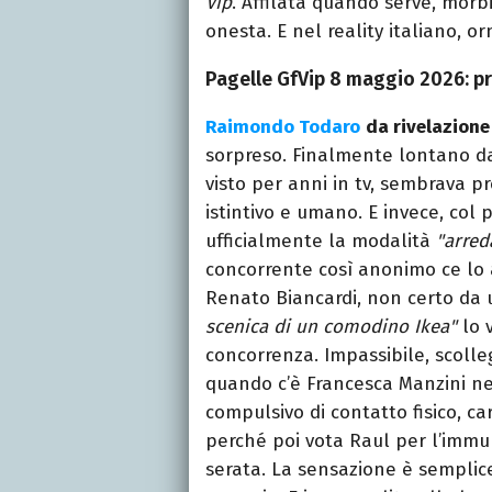
Vip
. Affilata quando serve, morb
onesta. E nel reality italiano, o
Pagelle GfVip 8 maggio 2026: pr
Raimondo Todaro
da rivelazione
sorpreso. Finalmente lontano d
visto per anni in tv, sembrava p
istintivo e umano. E invece, col
ufficialmente la modalità
"arred
concorrente così anonimo ce lo
Renato Biancardi, non certo da 
scenica di un comodino Ikea"
lo 
concorrenza. Impassibile, scolle
quando c’è Francesca Manzini ne
compulsivo di contatto fisico, ca
perché poi vota Raul per l’immun
serata. La sensazione è semplice