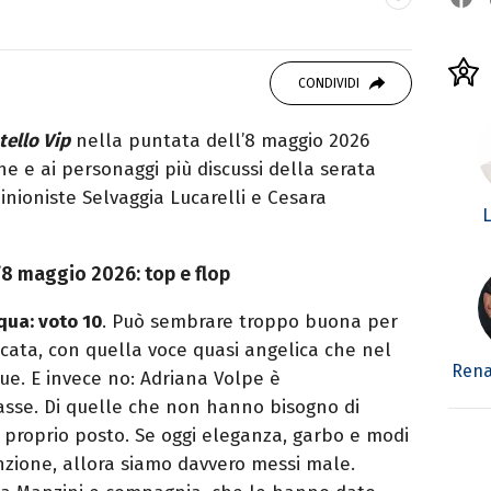
SITI
eator. Racconto cultura pop e spettacolo tra
CONDIVIDI
stile diretto e autoriale.
tello Vip
nella puntata dell’8 maggio 2026
che e ai personaggi più discussi della serata
inioniste Selvaggia Lucarelli e Cesara
L
l’8 maggio 2026: top e flop
cqua: voto 10
. Può sembrare troppo buona per
cata, con quella voce quasi angelica che nel
Rena
ue. E invece no: Adriana Volpe è
sse. Di quelle che non hanno bisogno di
al proprio posto. Se oggi eleganza, garbo e modi
nzione, allora siamo davvero messi male.