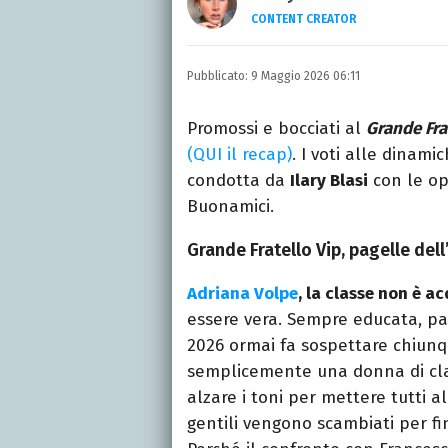
CONTENT CREATOR
LINKEDIN
INSTAGRAM
ALTRI 
Giornalista e content cr
Pubblicato:
9 Maggio 2026 06:11
articoli e video, con uno 
Promossi e bocciati al
Grande Fra
(QUI il recap)
. I voti alle dinami
condotta da
Ilary Blasi
con le op
Buonamici.
Grande Fratello Vip, pagelle del
Adriana Volpe
, la classe non è a
essere vera. Sempre educata, pa
2026 ormai fa sospettare chiunq
semplicemente una donna di cla
alzare i toni per mettere tutti 
gentili vengono scambiati per fi