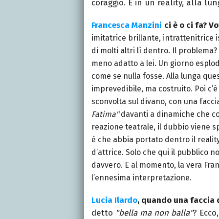
coraggio. E in un reality, alla lun
Francesca Manzini
ci è o ci fa? Vo
imitatrice brillante, intrattenitrice
di molti altri lì dentro. Il problema
meno adatto a lei.
Un giorno esplod
come se nulla fosse. Alla lunga qu
imprevedibile, ma costruito.
Poi c’
sconvolta sul divano, con una facc
Fatima"
davanti a dinamiche che co
reazione teatrale, il dubbio viene 
è che abbia portato dentro il realit
d’attrice. Solo che qui il pubblico 
davvero. E al momento, la vera Fr
l’ennesima interpretazione.
Lucia Ilardo
, quando una faccia d
detto
"bella ma non balla"
? Ecco