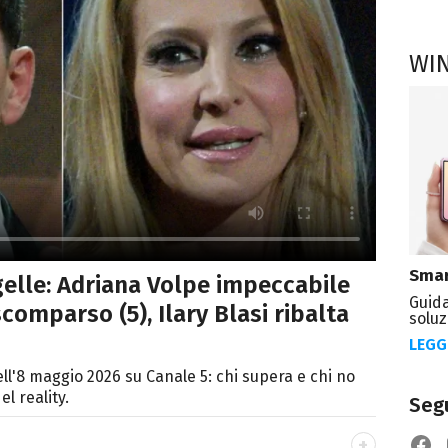
WI
Smar
gelle: Adriana Volpe impeccabile
Guida
comparso (5), Ilary Blasi ribalta
soluz
LEGG
ell'8 maggio 2026 su Canale 5: chi supera e chi no
l reality.
Segu