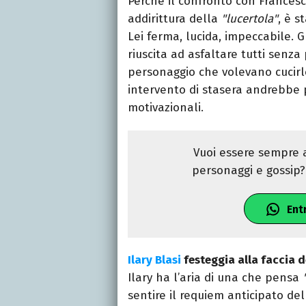
Perché il confronto con Frances
addirittura della
"lucertola"
, è s
Lei ferma, lucida, impeccabile. Gl
riuscita ad asfaltare tutti senz
personaggio che volevano cucirle
intervento di stasera andrebbe p
motivazionali.
Vuoi essere sempre a
personaggi e gossip? 
Ent
Ilary Blasi
festeggia alla faccia de
Ilary ha l’aria di una che pensa
sentire il requiem anticipato del 