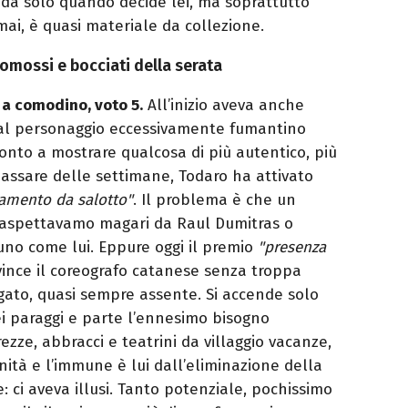
ida solo quando decide lei, ma soprattutto
rmai, è quasi materiale da collezione.
omossi e bocciati della serata
 a comodino, voto 5.
All’inizio aveva anche
al personaggio eccessivamente fumantino
ronto a mostrare qualcosa di più autentico, più
 passare delle settimane, Todaro ha attivato
amento da salotto"
. Il problema è che un
 aspettavamo magari da Raul Dumitras o
uno come lui. Eppure oggi il premio
"presenza
vince il coreografo catanese senza troppa
gato, quasi sempre assente. Si accende solo
i paraggi e parte l’ennesimo bisogno
rezze, abbracci e teatrini da villaggio vacanze,
ità e l’immune è lui dall’eliminazione della
: ci aveva illusi. Tanto potenziale, pochissimo