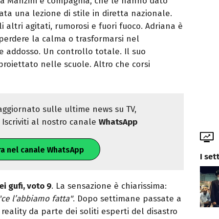
ca Manzini e compagnia, che le hanno dato
tata una lezione di stile in diretta nazionale.
i altri agitati, rumorosi e fuori fuoco. Adriana è
a perdere la calma o trasformarsi nel
 addosso. Un controllo totale. Il suo
roiettato nelle scuole. Altro che corsi
ggiornato sulle ultime news su TV,
Iscriviti al nostro canale
WhatsApp
ra nel canale WhatsApp
I set
i gufi, voto 9
. La sensazione è chiarissima:
"ce l’abbiamo fatta"
. Dopo settimane passate a
reality da parte dei soliti esperti del disastro