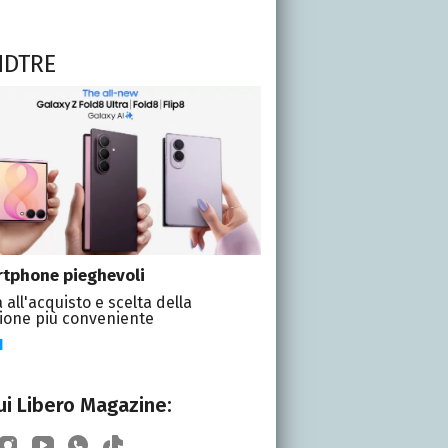
NDTRE
tphone pieghevoli
 all'acquisto e scelta della
ione più conveniente
I
i Libero Magazine: