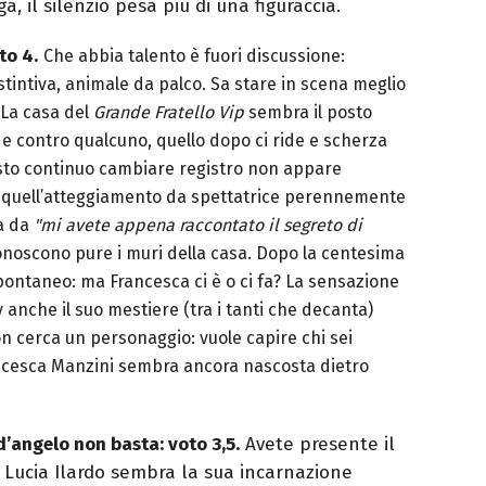
ga, il silenzio pesa più di una figuraccia.
to 4.
Che abbia talento è fuori discussione:
 istintiva, animale da palco. Sa stare in scena meglio
? La casa del
Grande Fratello Vip
sembra il posto
e contro qualcuno, quello dopo ci ride e scherza
esto continuo cambiare registro non appare
è quell’atteggiamento da spettatrice perennemente
ia da
"mi avete appena raccontato il segreto di
noscono pure i muri della casa. Dopo la centesima
spontaneo: ma Francesca ci è o ci fa?
La sensazione
y anche il suo mestiere (tra i tanti che decanta)
non cerca un personaggio: vuole capire chi sei
ancesca Manzini sembra ancora nascosta dietro
’angelo non basta: voto 3,5.
Avete presente il
, Lucia Ilardo sembra la sua incarnazione