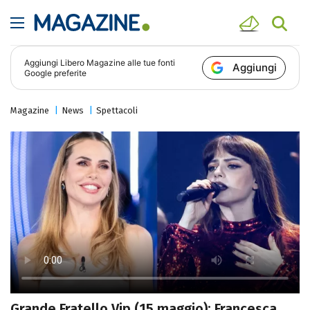
Aggiungi
Libero Magazine
alle tue fonti
Aggiungi
Google preferite
Magazine
News
Spettacoli
Grande Fratello Vip (15 maggio): Francesca