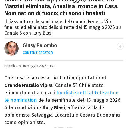
Manzini eliminata, Annalisa irrompe in Casa.
Nomination di fuoco: chi sono i finalisti
Il riassunto della semifinale del Grande Fratello Vip:
finalisti ed eliminato della diretta del 15 maggio 2026 su
Canale 5 con Ilary Blasi
Giusy Palombo
CONTENT CREATOR
LINKEDIN
INSTAGRAM
ALTRI SITI
Pubblicato:
Giornalista e content creator. Racconto
16 Maggio 2026 01:29
cultura pop e spettacolo tra articoli e
Che cosa è successo nell’ultima puntata del
video, con uno stile diretto e autoriale.
Grande Fratello Vip
su Canale 5? Chi è stato
eliminato dalla casa, i
finalisti scelti al televoto e
le nomination
della semifinale del 15 maggio 2026.
Alla conduzione
Ilary Blasi
, affiancata dalle
opinioniste Selvaggia Lucarelli e Cesara Buonamici
come opinioniste.