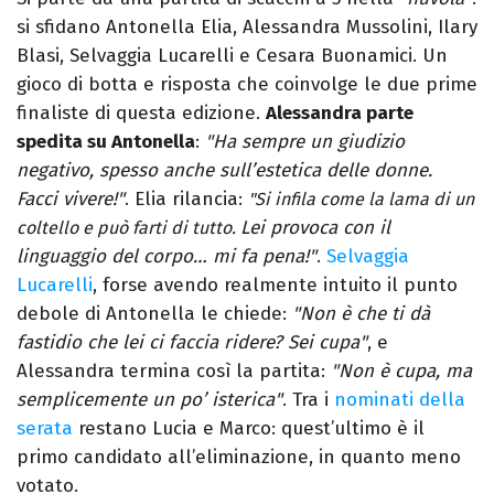
si sfidano Antonella Elia, Alessandra Mussolini, Ilary
Blasi, Selvaggia Lucarelli e Cesara Buonamici. Un
gioco di botta e risposta che coinvolge le due prime
finaliste di questa edizione.
Alessandra parte
spedita su Antonella
:
"Ha sempre un giudizio
negativo, spesso anche sull’estetica delle donne.
Facci vivere!"
. Elia rilancia:
"Si infila come la lama di un
Lei provoca con il
coltello e può farti di tutto.
linguaggio del corpo… mi fa pena!"
.
Selvaggia
Lucarelli
, forse avendo realmente intuito il punto
debole di Antonella le chiede:
"Non è che ti dà
fastidio che lei ci faccia ridere? Sei cupa"
, e
Alessandra termina così la partita:
"Non è cupa, ma
semplicemente un po’ isterica"
. Tra i
nominati della
serata
restano Lucia e Marco: quest’ultimo è il
primo candidato all’eliminazione, in quanto meno
votato.