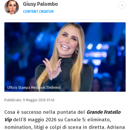
Giusy Palombo
CONTENT CREATOR
LINKEDIN
INSTAGRAM
ALTRI SITI
Giornalista e content creator. Racconto
cultura pop e spettacolo tra articoli e
video, con uno stile diretto e autoriale.
Ufficio Stampa Mediaset/Endemol
Pubblicato:
9 Maggio 2026 01:45
Cosa è successo nella puntata del
Grande Fratello
Vip
dell’8 maggio 2026 su Canale 5: eliminato,
nomination, litigi e colpi di scena in diretta. Adriana