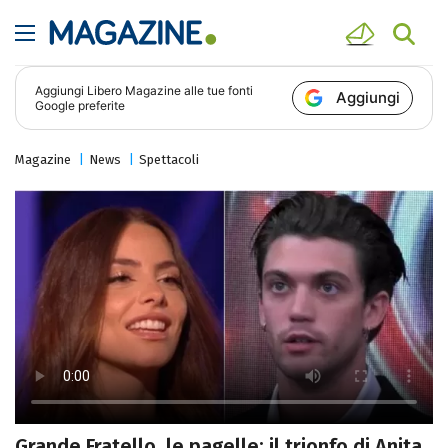
Aggiungi
Libero Magazine
alle tue fonti
Aggiungi
Google preferite
Magazine
News
Spettacoli
Grande Fratello, le pagelle: il trionfo di Anita