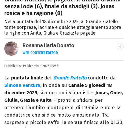
senza lode (6), finale da sbadigli (3), Jonas
rosica e ha ragione (8)
Nella puntata del 18 dicembre 2025, al Grande Fratello
tante sorprese, lacrime e qualche atteggiamento sopra
le righe con Anita, Giulia e Grazia: le pagelle
Rosanna Ilaria Donato
WEB CONTENT EDITOR
Laureata in Linguaggi dei Media, mi dedico
Pubblicato:
19 Dicembre 2025 05:55
al mondo dell’intrattenimento da 10 anni.
Ho lavorato come web content editor
La
puntata finale
del
Grande Fratello
condotto da
freelance per diverse testate.
Simona Ventura
,
in onda su
Canale 5 giovedì 18
dicembre 2025,
si apre con i 5 finalisti –
Jonas, Omer,
Giulia, Grazia e Anita
– pronti a sfidarsi per
ottenere l’ambito montepremi di 110mila euro e la
conduttrice che si dice molto emozionata. Tra
sorprese e piccole gaffe, la serata finisce alle 01:30,