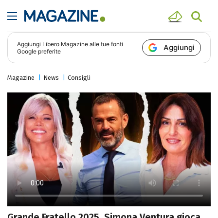
Aggiungi
Libero Magazine
alle tue fonti
Aggiungi
Google preferite
Magazine
News
Consigli
Grande Fratello 2025, Simona Ventura gioca