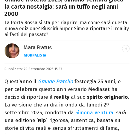
la carta nostalgia: sarà un tuffo negli anni
2000
La Porta Rossa si sta per riaprire, ma come sarà questa
nuova edizione? Riuscirà Super Simo a riportare il reality
ai fasti del passato?
Mara Fratus
GIORNALISTA
Nella mia vita non possono mancare, il
Pubblicato:
29 Settembre 2025 15:33
silenzio, il mare e Il Libro dell'inquietudine
sul comodino, insieme a un romanzo di
Quest’anno il
Grande Fratello
festeggia 25 anni, e
Zafon.
per celebrare questo anniversario Mediaset ha
deciso di riportare il
reality
al suo
spirito
originario
.
La versione che andrà in onda da lunedì 29
settembre 2025, condotta da
Simona Ventura
, sarà
una edizione ‘
Nip
‘, rigorosa, autentica, basata su
storie di vita reali e senza sfruttamenti di fama,