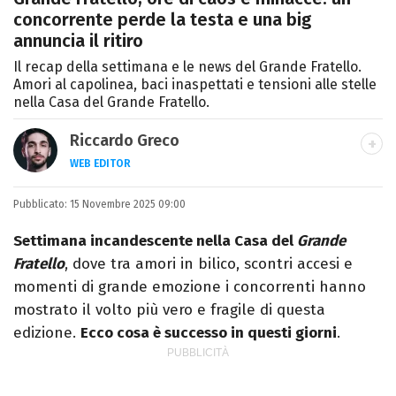
concorrente perde la testa e una big
annuncia il ritiro
Il recap della settimana e le news del Grande Fratello.
Amori al capolinea, baci inaspettati e tensioni alle stelle
nella Casa del Grande Fratello.
Riccardo Greco
WEB EDITOR
LINKEDIN
Pubblicato:
Si avvicina all'editoria studiando all'IED
15 Novembre 2025 09:00
come Fashion Editor. Si specializza poi in
Settimana incandescente nella Casa del
Grande
Comunicazione digitale, Giornalismo e
Fratello
, dove tra amori in bilico, scontri accesi e
Nuovi media presso La Sapienza,
momenti di grande emozione i concorrenti hanno
collaborando con alcune testate ed uffici
mostrato il volto più vero e fragile di questa
stampa.
edizione.
Ecco cosa è successo in questi giorni
.