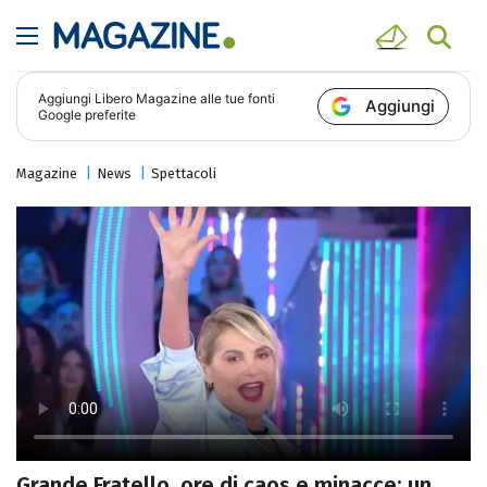
Aggiungi
Libero Magazine
alle tue fonti
Aggiungi
Google preferite
Magazine
News
Spettacoli
Grande Fratello, ore di caos e minacce: un