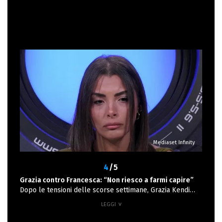
sfuggito di mano, dimostrando quanto certi argomenti
restino un terreno minato anche dentro un reality.
Mediaset Infinity
4
/5
Grazia contro Francesca: “Non riesco a farmi capire”
Dopo le tensioni delle scorse settimane, Grazia Kendi
torna a essere protagonista, questa volta per le critiche
ricevute durante un gioco della bottiglia. Molti coinquilini,
infatti, l’hanno nominata come la persona “Che si