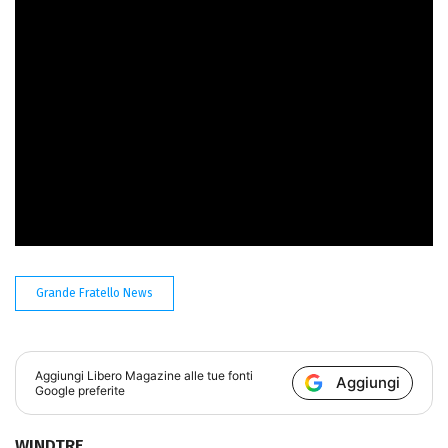
sentendosi “Tradita”. Tra i nomi più chiacchierati ci sono
Matteo Azzali, ex pugile ed ex naufrago dell’Isola dei
Famosi, e il controverso Jonas Pepe.
Grande Fratello News
Aggiungi
Libero Magazine
alle tue fonti
Aggiungi
Google preferite
WINDTRE