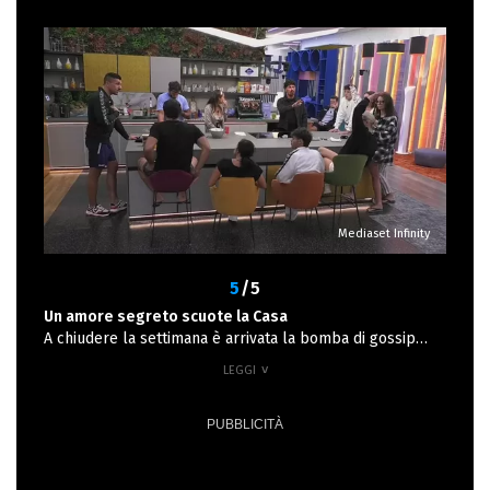
nasconde” o “Che si arrabbia troppo”. Lo sfogo è arrivato
con Rasha: “Non riesco a farmi capire”, ha confessato la
modella, amareggiata dai continui giudizi. Ma la frattura
più evidente resta quella con Francesca, con cui il
rapporto sembra ormai compromesso. “Io e Grazia non
ci prendiamo, non ci posso far niente”, ha ammesso
Francesca a Flaminia e Ivana, convinta che sia inutile
forzare un legame. Grazia, invece, si è lasciata consolare
da Donatella, che le ha ricordato: “Hai un passato
ingombrante, ma ora devi pensare a costruire”. Parole
Mediaset Infinity
che hanno riportato un po’ di pace nel cuore della
gieffina.
5
/5
Un amore segreto scuote la Casa
A chiudere la settimana è arrivata la bomba di gossip
firmata Deianira Marzano: uno dei concorrenti del Grande
Fratello 2025 avrebbe avuto una relazione segreta con
una nota donna dello spettacolo. Una storia intensa ma
tenuta nascosta, finita proprio prima dell’ingresso nella
Casa. La vip, secondo l’esperta, avrebbe scoperto la
partecipazione del suo ex solo all’ultimo momento,