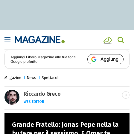
Aggiungi
Libero Magazine
alle tue fonti
Aggiungi
Google preferite
Magazine
News
Spettacoli
Riccardo Greco
WEB EDITOR
LINKEDIN
Si avvicina all'editoria studiando all'IED
Grande Fratello: Jonas Pepe nella la
come Fashion Editor. Si specializza poi in
Comunicazione digitale, Giornalismo e
bufera per il sessismo. E Omer fa