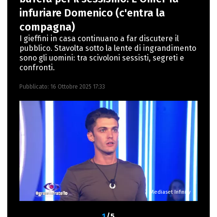
Nuovi media presso La Sapienza,
infuriare Domenico (c'entra la
collaborando con alcune testate ed uffici
compagna)
stampa.
I gieffini in casa continuano a far discutere il
pubblico. Stavolta sotto la lente di ingrandimento
sono gli uomini: tra scivoloni sessisti, segreti e
confronti.
Pubblicato:
16 Ottobre 2025 17:33
Mediaset Infinity
1
/5