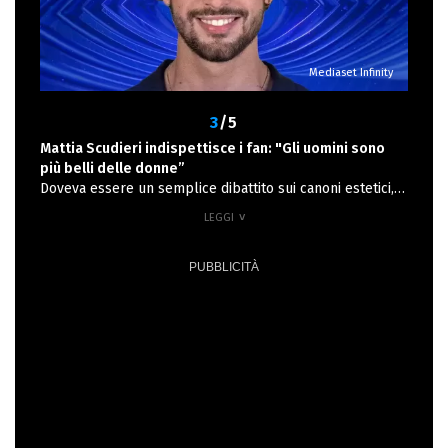
abbracciati, lasciandosi alle spalle la tensione. “Valentina
ha ragione a dire quello che pensa – ha commentato
Domenico – ma non sa che così mi ha spento.”
Mediaset Infinity
3
/5
Mattia Scudieri indispettisce i fan: "Gli uomini sono
più belli delle donne”
Doveva essere un semplice dibattito sui canoni estetici,
ma si è trasformato in una polemica nazionale. Tutto è
iniziato quando Mattia Scudieri ha affermato che “Gli
uomini sono più belli delle donne, perché le donne si
migliorano con trucco e vestiti, mentre gli uomini sono
belli al naturale”. Una frase che ha scatenato le reazioni
indignate di molti coinquilini e del pubblico. Jonas ha
provato a ribattere, spiegando che “il corpo femminile è
molto più bello di quello maschile” e aggiungendo in
modo surreale che “Potete chiedere anche ai geologi o a
National Geographic”. Sui social, però, la discussione è
degenerata: tra chi ha ironizzato sulla battuta e chi ha
insultato Mattia con commenti omofobi, il dibattito è