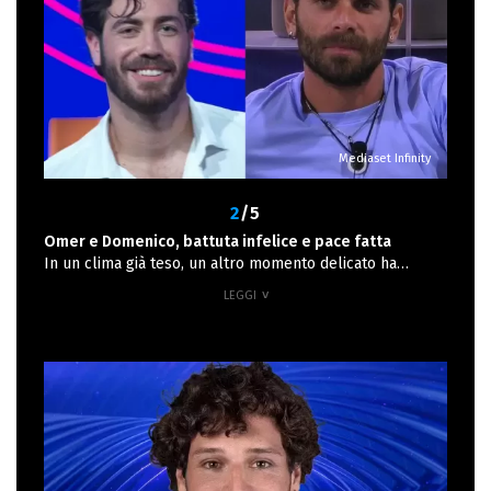
Mediaset Infinity
2
/5
Omer e Domenico, battuta infelice e pace fatta
In un clima già teso, un altro momento delicato ha
coinvolto Omer e Domenico D’Alterio. Durante un gioco di
presentazioni in giardino, il primo ha scherzato dicendo:
“Sono Omer e voglio dire che quello che dice Domenico
non è vero”, riferendosi al fatto che il coinquilino avesse
una compagna e una figlia a casa. La battuta, giudicata
fuori luogo, ha ferito Domenico, già in difficoltà per i
dubbi sollevati da sua moglie Valentina a proposito del
legame con Benedetta. L’incomprensione, però, si è
risolta con un confronto sincero: Omer si è scusato,
ammettendo che “era solo uno scherzo”, e i due si sono