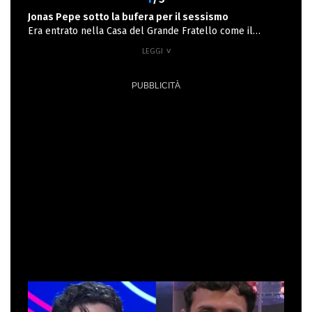
Jonas Pepe sotto la bufera per il sessismo
Era entrato nella Casa del Grande Fratello come il
ragazzo sensibile e amante della poesia, capace persino
di commuovere il pubblico leggendo una lettera
dedicata a Leopardi. Ma nel giro di pochi giorni, Jonas
Pepe ha mostrato un volto completamente diverso.
Dopo una lite quasi fisica con Omer per la cottura di una
pizza, il giovane romano è finito al centro di una bufera
per alcune frasi giudicate volgari e sessiste. Durante una
conversazione con Francesco Rana, ha dichiarato: “Le
donne ragionano tutte uguali... non me ne frega un cazzo,
ormai la donna mi si è avvicinata ultimamente”, per poi
aggiungere una battuta su Grazia Kendi che ha indignato
il pubblico: "Mi C***verei pure lei". A peggiorare le cose,
la risata complice di Simone, che ha commentato: “Ah
raga, Rasha è troppo topa.” In poche ore, i social si sono
riempiti di critiche: da “maschilisti” a “deludenti”, i giudizi
sui due concorrenti non si sono fatti attendere.