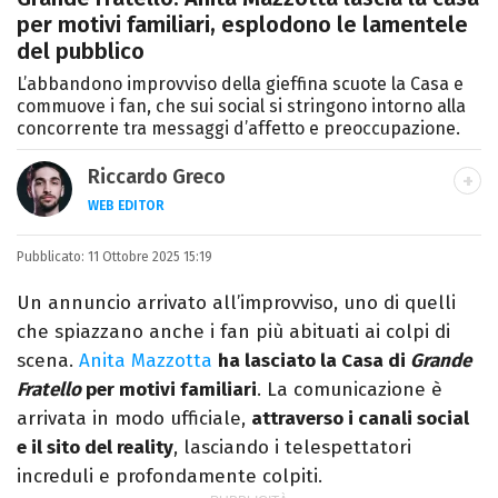
per motivi familiari, esplodono le lamentele
del pubblico
L’abbandono improvviso della gieffina scuote la Casa e
commuove i fan, che sui social si stringono intorno alla
concorrente tra messaggi d’affetto e preoccupazione.
Riccardo Greco
WEB EDITOR
LINKEDIN
Pubblicato:
Si avvicina all'editoria studiando all'IED
11 Ottobre 2025 15:19
come Fashion Editor. Si specializza poi in
Un annuncio arrivato all’improvviso, uno di quelli
Comunicazione digitale, Giornalismo e
che spiazzano anche i fan più abituati ai colpi di
Nuovi media presso La Sapienza,
scena.
Anita Mazzotta
ha lasciato la Casa di
Grande
collaborando con alcune testate ed uffici
Fratello
per motivi familiari
. La comunicazione è
stampa.
arrivata in modo ufficiale,
attraverso i canali social
e il sito del reality
, lasciando i telespettatori
increduli e profondamente colpiti.