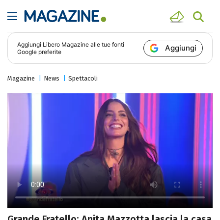
Aggiungi
Libero Magazine
alle tue fonti
Aggiungi
Google preferite
Magazine
News
Spettacoli
Grande Fratello: Anita Mazzotta lascia la casa