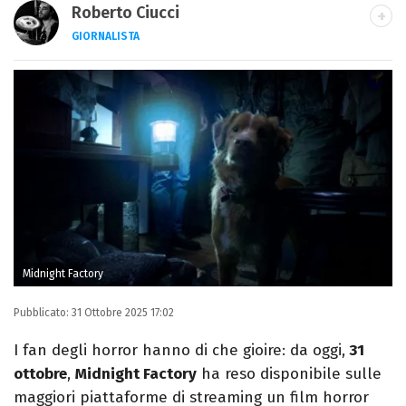
Roberto Ciucci
GIORNALISTA
INSTAGRAM
FACEBOOK
Appassionato di sport, avido consumatore
di manga e film, cultore di tutto ciò che è
stato girato da Quentin Tarantino e
musicista nel tempo libero.
Midnight Factory
Pubblicato:
31 Ottobre 2025 17:02
I fan degli horror hanno di che gioire: da oggi,
31
ottobre
,
Midnight Factory
ha reso disponibile sulle
maggiori piattaforme di streaming un film horror