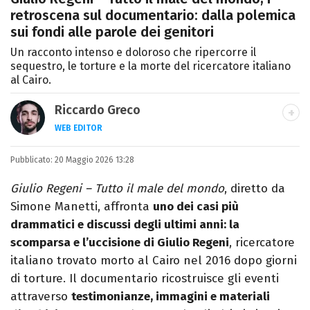
retroscena sul documentario: dalla polemica
sui fondi alle parole dei genitori
Un racconto intenso e doloroso che ripercorre il
sequestro, le torture e la morte del ricercatore italiano
al Cairo.
Riccardo Greco
WEB EDITOR
LINKEDIN
Pubblicato:
Si avvicina all'editoria studiando all'IED
20 Maggio 2026 13:28
come Fashion Editor. Si specializza poi in
Giulio Regeni – Tutto il male del mondo
, diretto da
Comunicazione digitale, Giornalismo e
Simone Manetti, affronta
uno dei casi più
Nuovi media presso La Sapienza,
drammatici e discussi degli ultimi anni: la
collaborando con alcune testate ed uffici
scomparsa e l’uccisione di Giulio Regeni
, ricercatore
stampa.
italiano trovato morto al Cairo nel 2016 dopo giorni
di torture. Il documentario ricostruisce gli eventi
attraverso
testimonianze, immagini e materiali