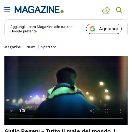
Aggiungi
Libero Magazine
alle tue fonti
Aggiungi
Google preferite
Magazine
News
Spettacoli
Giulio Regeni – Tutto il male del mondo, i