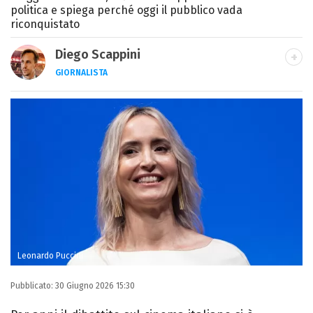
politica e spiega perché oggi il pubblico vada
riconquistato
Diego Scappini
GIORNALISTA
Classe 1987, lo sport è il mio habitat
naturale ma sono appassionato anche di
TV, serie e cinema, soprattutto horror.
Leonardo Puccini
Pubblicato:
30 Giugno 2026 15:30