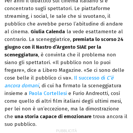
Per anni il dibattito sul cinema italiano si è
concentrato sugli spettatori. Le piattaforme
streaming, i social, le sale che si svuotano, il
pubblico che avrebbe perso l’abitudine di andare
al cinema.
Giulia Calenda
la vede esattamente al
contrario. La sceneggiatrice,
premiata lo scorso 24
giugno con il Nastro d’Argento SIAE per la
sceneggiatura
, è convinta che il problema non
siano gli spettatori. «Il pubblico non lo puoi
fregare», dice a Libero Magazine. «Se ci sono delle
cose belle il pubblico ci va».
Il successo di
C’è
ancora domani
, di cui ha firmato la sceneggiatura
insieme a
Paola Cortellesi
e Furio Andreotti, così
come quello di altri film italiani degli ultimi mesi,
per lei non è un’eccezione, ma la dimostrazione
che
una storia capace di emozionare
trova ancora il
suo pubblico.