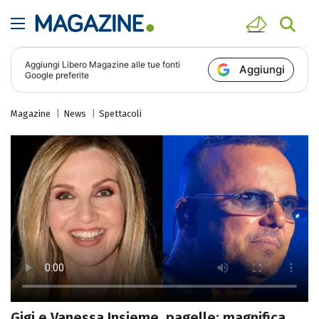
Aggiungi
Libero Magazine
alle tue fonti
Aggiungi
Google preferite
Magazine
News
Spettacoli
Gigi e Vanessa Insieme, pagelle: magnifica