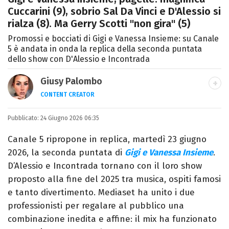
Cuccarini (9), sobrio Sal Da Vinci e D'Alessio si
rialza (8). Ma Gerry Scotti "non gira" (5)
Promossi e bocciati di Gigi e Vanessa Insieme: su Canale
5 è andata in onda la replica della seconda puntata
dello show con D'Alessio e Incontrada
Giusy Palombo
CONTENT CREATOR
LINKEDIN
INSTAGRAM
ALTRI SITI
Pubblicato:
Giornalista e content creator. Racconto
24 Giugno 2026 06:35
cultura pop e spettacolo tra articoli e
Canale 5 ripropone in replica, martedì 23 giugno
video, con uno stile diretto e autoriale.
2026, la seconda puntata di
Gigi e Vanessa Insieme
.
D’Alessio e Incontrada tornano con il loro show
proposto alla fine del 2025 tra musica, ospiti famosi
e tanto divertimento. Mediaset ha unito i due
professionisti per regalare al pubblico una
combinazione inedita e affine: il mix ha funzionato