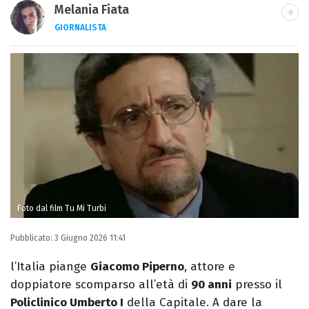
Melania Fiata
GIORNALISTA
Laureata in Lettere, divoratrice di libri e
serie. Scrivo di spettacoli, film e TV.
Foto dal film Tu Mi Turbi
Pubblicato:
3 Giugno 2026 11:41
l’Italia piange
Giacomo Piperno
, attore e
doppiatore scomparso all’età di
90 anni
presso il
Policlinico Umberto I
della Capitale. A dare la