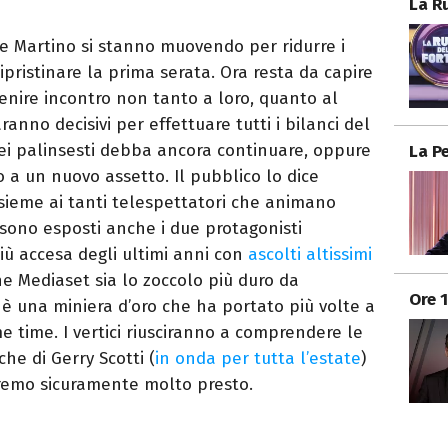
La R
De Martino si stanno muovendo per ridurre i
ipristinare la prima serata. Ora resta da capire
enire incontro non tanto a loro, quanto al
aranno decisivi per effettuare tutti i bilanci del
nei palinsesti debba ancora continuare, oppure
La P
o a un nuovo assetto. Il pubblico lo dice
sieme ai tanti telespettatori che animano
i sono esposti anche i due protagonisti
 più accesa degli ultimi anni con
ascolti altissimi
he Mediaset sia lo zoccolo più duro da
Ore 
è una miniera d’oro che ha portato più volte a
ime time. I vertici riusciranno a comprendere le
he di Gerry Scotti (
in onda per tutta l’estate
)
iremo sicuramente molto presto.