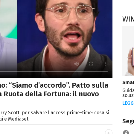
WI
Smar
no: “Siamo d’accordo”. Patto sulla
Guida
La Ruota della Fortuna: il nuovo
soluz
LEGG
rry Scotti per salvare l'access prime-time: cosa si
Rai e Mediaset
Segu