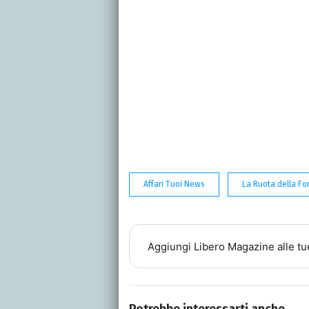
Affari Tuoi News
La Ruota della F
Aggiungi
Libero Magazine
alle tu