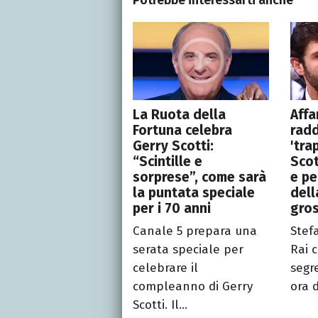
Potrebbe interessarti anche
La Ruota della
Affa
Fortuna celebra
rad
Gerry Scotti:
'tra
“Scintille e
Scot
sorprese”, come sarà
e pe
la puntata speciale
dell
per i 70 anni
gro
Canale 5 prepara una
Stef
serata speciale per
Rai 
celebrare il
segre
compleanno di Gerry
ora d
Scotti. Il...