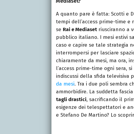
Mediaset?
A quanto pare è fatta: Scotti e 
tempi dell’access prime-time e r
se
Rai e Mediaset
riusciranno a v
pubblico italiano. I mesi estivi s
caso e capire se tale strategia 
interrompersi per lasciare spazi
chiaramente da mesi, ma ora, in
l’access prime-time ogni sera, s
indiscussi della sfida televisiva
da mesi
. Tra i due poli sembra c
ammorbidire. La suddetta fascia 
tagli drastici
, sacrificando il pr
esigenze dei telespettatori e anc
e Stefano De Martino? Lo scopr