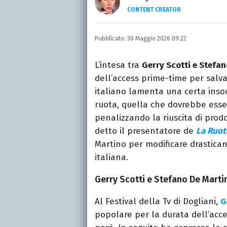
CONTENT CREATOR
LINKEDIN
INSTAGRAM
ALTRI 
Giornalista e content cr
Pubblicato:
30 Maggio 2026 09:22
articoli e video, con uno 
L’intesa tra
Gerry Scotti e Stefa
dell’access prime-time per salvar
italiano lamenta una certa insod
ruota, quella che dovrebbe esser
penalizzando la riuscita di prodo
detto il presentatore de
La Ruot
Martino per modificare drasticam
italiana.
Gerry Scotti e Stefano De Martin
Al Festival della Tv di Dogliani,
G
popolare per la durata dell’acce