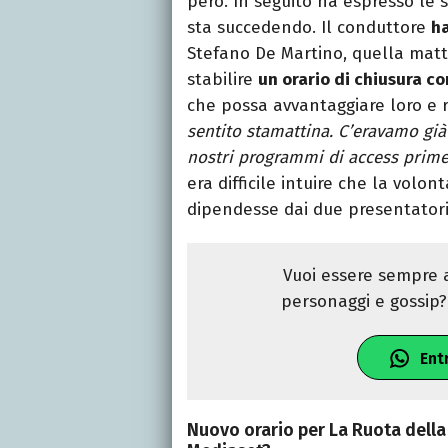
però. In seguito ha espresso le s
sta succedendo. Il conduttore
ha
Stefano De Martino, quella matt
stabilire
un orario di chiusura co
che possa avvantaggiare loro e 
sentito stamattina. C’eravamo già
nostri programmi di access prime 
era difficile intuire che la volon
dipendesse dai due presentatori
Vuoi essere sempre a
personaggi e gossip? 
Ent
Nuovo orario per La Ruota della 