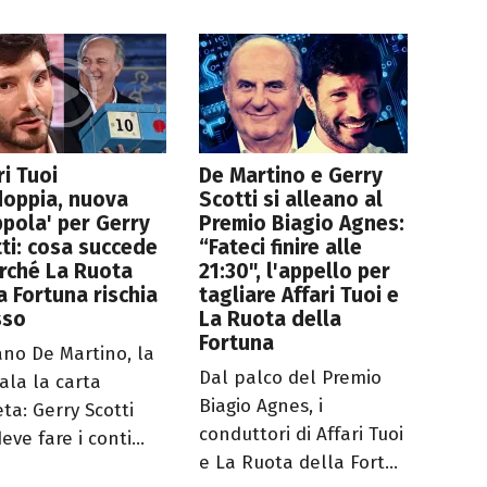
ri Tuoi
De Martino e Gerry
doppia, nuova
Scotti si alleano al
ppola' per Gerry
Premio Biagio Agnes:
ti: cosa succede
“Fateci finire alle
rché La Ruota
21:30", l'appello per
a Fortuna rischia
tagliare Affari Tuoi e
sso
La Ruota della
Fortuna
ano De Martino, la
Dal palco del Premio
cala la carta
Biagio Agnes, i
ta: Gerry Scotti
conduttori di Affari Tuoi
eve fare i conti...
e La Ruota della Fort...