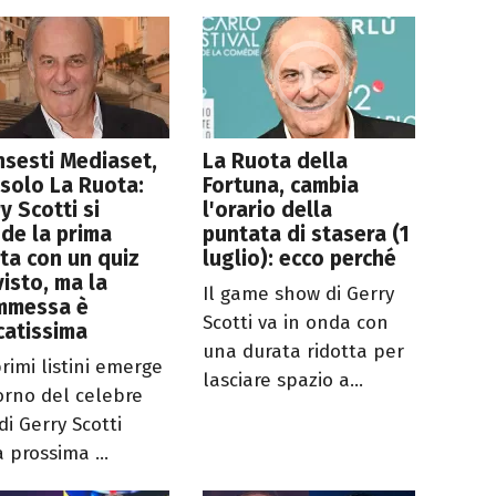
nsesti Mediaset,
La Ruota della
solo La Ruota:
Fortuna, cambia
y Scotti si
l'orario della
de la prima
puntata di stasera (1
ta con un quiz
luglio): ecco perché
visto, ma la
Il game show di Gerry
mmessa è
Scotti va in onda con
catissima
una durata ridotta per
rimi listini emerge
lasciare spazio a...
torno del celebre
di Gerry Scotti
 prossima ...