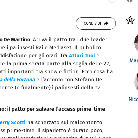
SITI
eator. Racconto cultura pop e spettacolo tra
CONDIVIDI
stile diretto e autoriale.
no De Martino
. Arriva il patto tra i due leader
e i palinsesti Rai e Mediaset. Il pubblico
disfazione per gli orari. Tra
Affari Tuoi
e
Mar
e la prima serata parte alla soglia delle 22,
tti importanti tra show e fiction. Ecco cosa ha
a della Fortuna
e l’accordo con Stefano De
ente (e finalmente) i palinsesti della tv
Nicc
o: il patto per salvare l’access prime-time
erry Scotti
ha scherzato sul malcontento
ss prime-time. Il siparietto è durato poco,