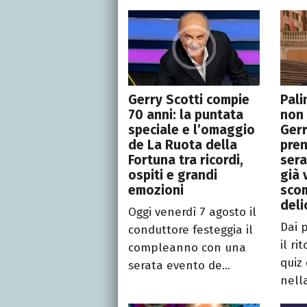
Gerry Scotti compie
Pali
70 anni: la puntata
non 
speciale e l’omaggio
Gerr
de La Ruota della
pren
Fortuna tra ricordi,
sera
ospiti e grandi
già 
emozioni
sco
deli
Oggi venerdì 7 agosto il
Dai p
conduttore festeggia il
il ri
compleanno con una
quiz 
serata evento de...
nella