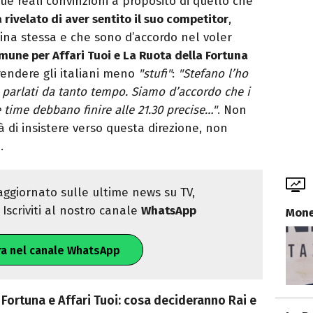
ue reali convinzioni a proposito di quello che
 rivelato di aver sentito il suo competitor
,
ina stessa e che sono d’accordo nel voler
mune per Affari Tuoi e La Ruota della Fortuna
rendere gli italiani meno
"stufi"
:
"
Stefano l’ho
 parlati da tanto tempo. Siamo d’accordo che i
time debbano finire alle 21.30 precise…"
. Non
tà di insistere verso questa direzione, non
.
ggiornato sulle ultime news su TV,
Iscriviti al nostro canale
WhatsApp
Mone
ra nel canale WhatsApp
Fortuna e Affari Tuoi: cosa decideranno Rai e