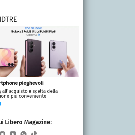
NDTRE
tphone pieghevoli
 all'acquisto e scelta della
ione più conveniente
I
i Libero Magazine: