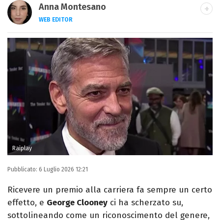
Anna Montesano
WEB EDITOR
Web editor appassionata di cinema e TV,
dopo la laurea in Lettere Moderne mi
specializzo in Editoria e Giornalismo e
trasformo la passione per la scrittura in un
lavoro.
Raiplay
Pubblicato:
6 Luglio 2026 12:21
Ricevere un premio alla carriera fa sempre un certo
effetto, e
George Clooney
ci ha scherzato su,
sottolineando come un riconoscimento del genere,